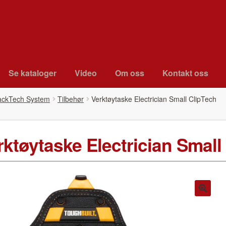
Se kat­a­loger
Video
Om oss
Kon­takt oss
ackTech System
Tilbehør
Verk­tøy­taske Elec­tri­cian Small ClipTech
k­tøy­taske Elec­tri­cian Smal