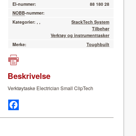
El-nummer:
88 180 28
NOBB
-nummer:
Kategorier:
,
,
StackTech System
Tilbehør
Verktøy og instrumenttasker
Merke:
Toughbuilt
Beskrivelse
Verk­tøy­taske Elec­tri­cian Small ClipTech