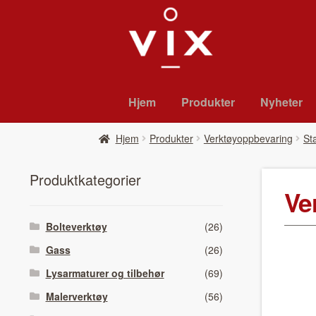
Hopp
Hopp
til
til
navigasjon
innhold
Hjem
Pro­duk­ter
Nyheter
Hjem
Pro­duk­ter
Verktøyoppbevaring
St
Pro­duk­tkat­e­gori­er
Ver
Bolteverktøy
(26)
Gass
(26)
Lysarmaturer og tilbehør
(69)
Malerverktøy
(56)