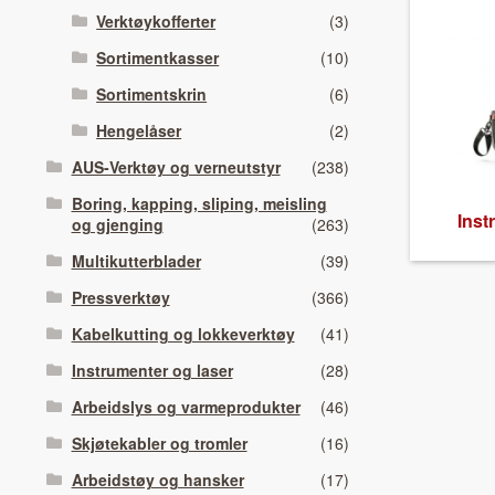
Verktøykofferter
(3)
Sortimentkasser
(10)
Sortimentskrin
(6)
Hengelåser
(2)
AUS-Verktøy og verneutstyr
(238)
Boring, kapping, sliping, meisling
Inst
og gjenging
(263)
Multikutterblader
(39)
Pressverktøy
(366)
Kabelkutting og lokkeverktøy
(41)
Instrumenter og laser
(28)
Arbeidslys og varmeprodukter
(46)
Skjøtekabler og tromler
(16)
Arbeidstøy og hansker
(17)