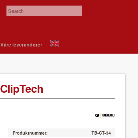
Våre leverandør­er
About
VIX
l ClipTech
Produktnummer:
TB-CT-34