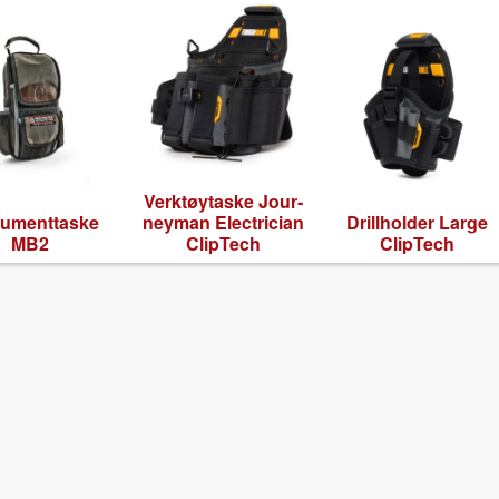
Verk­tøy­taske Jour­
ru­ment­taske
ney­man Elec­tri­cian
Drill­hold­er Large
MB2
ClipTech
ClipTech