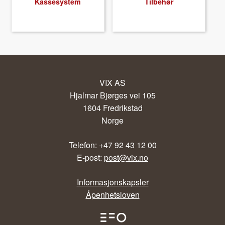
Kassesystem
Tilbehør
About VIX
VIX AS
Hjalmar Bjørges vei 105
1604 Fredrikstad
Norge
Telefon: +47 92 43 12 00
E-post:
post@vix.no
Informasjonskapsler
Åpenhetsloven