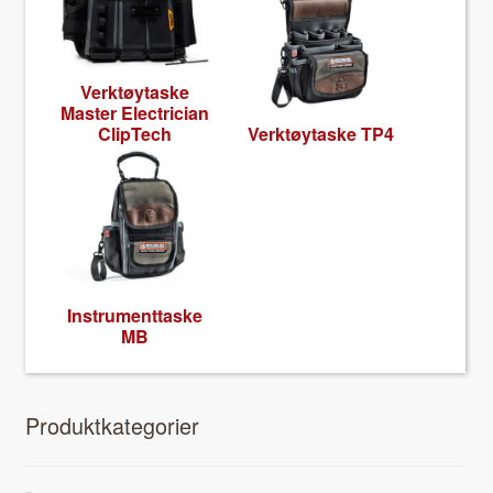
Verk­tøy­taske
Mas­ter Elec­tri­cian
ClipTech
Verk­tøy­taske TP4
Instru­ment­taske
MB
Pro­duk­tkat­e­gori­er