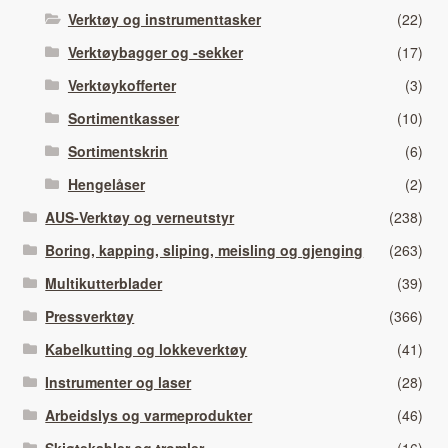
Verktøy og instrumenttasker
(22)
Verktøybagger og -sekker
(17)
Verktøykofferter
(3)
Sortimentkasser
(10)
Sortimentskrin
(6)
Hengelåser
(2)
AUS-Verktøy og verneutstyr
(238)
Boring, kapping, sliping, meisling og gjenging
(263)
Multikutterblader
(39)
Pressverktøy
(366)
Kabelkutting og lokkeverktøy
(41)
Instrumenter og laser
(28)
Arbeidslys og varmeprodukter
(46)
Skjøtekabler og tromler
(16)