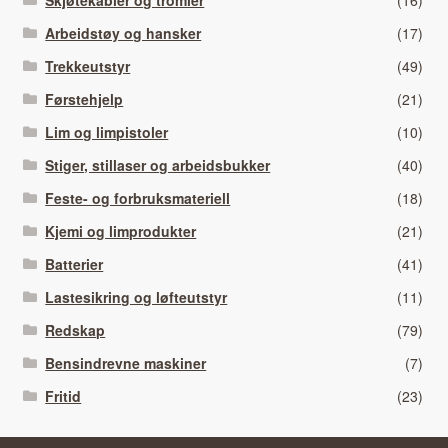
Arbeidstøy og hansker
(17)
Trekkeutstyr
(49)
Førstehjelp
(21)
Lim og limpistoler
(10)
Stiger, stillaser og arbeidsbukker
(40)
Feste- og forbruksmateriell
(18)
Kjemi og limprodukter
(21)
Batterier
(41)
Lastesikring og løfteutstyr
(11)
Redskap
(79)
Bensindrevne maskiner
(7)
Fritid
(23)