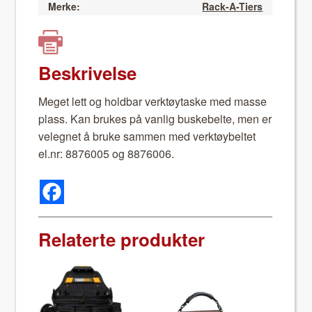
Merke:
Rack-A-Tiers
Beskrivelse
Meget lett og hold­bar verk­tøy­taske med masse
plass. Kan brukes på van­lig buske­belte, men er
veleg­net å bruke sam­men med verk­tøy­bel­tet
el.nr: 8876005 og 8876006.
Relaterte produkter