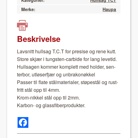
Kategorier:
Hullsag TCT
Merke:
Haupa
Beskrivelse
Lavs­nitt hull­sag T.C.T for pre­sise og rene kutt.
Store skjær i tung­sten-car­bide for lang lev­etid.
Hull­sagen kom­mer kom­plett med hold­er, sen­
ter­bor, utløser­fjær og unbrakonøkkel
Pass­er til flate stål­ma­te­ri­aler, støpestål og rust­
fritt stål opp til 4mm.
Krom-nikkel stål opp til 2mm.
Kar­bon- og glass­fiber­pro­duk­ter.