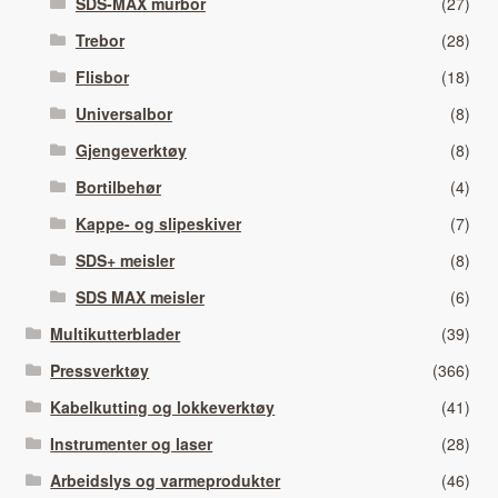
SDS-MAX murbor
(27)
Trebor
(28)
Flisbor
(18)
Universalbor
(8)
Gjengeverktøy
(8)
Bortilbehør
(4)
Kappe- og slipeskiver
(7)
SDS+ meisler
(8)
SDS MAX meisler
(6)
Multikutterblader
(39)
Pressverktøy
(366)
Kabelkutting og lokkeverktøy
(41)
Instrumenter og laser
(28)
Arbeidslys og varmeprodukter
(46)