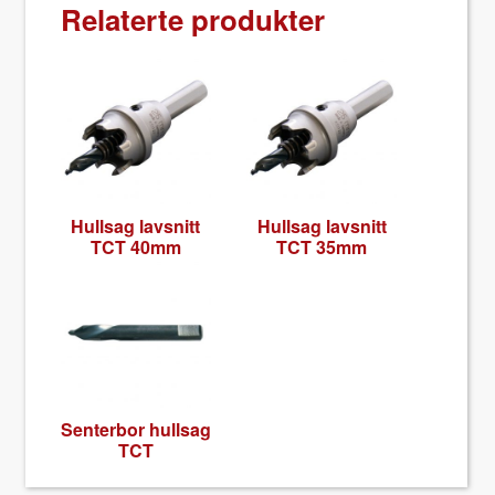
Relaterte produkter
Hull­sag lavs­nitt
Hull­sag lavs­nitt
TCT 40mm
TCT 35mm
Sen­ter­bor hull­sag
TCT