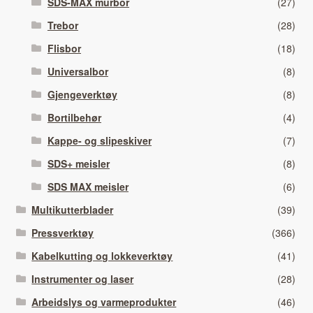
SDS-MAX murbor
(27)
Trebor
(28)
Flisbor
(18)
Universalbor
(8)
Gjengeverktøy
(8)
Bortilbehør
(4)
Kappe- og slipeskiver
(7)
SDS+ meisler
(8)
SDS MAX meisler
(6)
Multikutterblader
(39)
Pressverktøy
(366)
Kabelkutting og lokkeverktøy
(41)
Instrumenter og laser
(28)
Arbeidslys og varmeprodukter
(46)