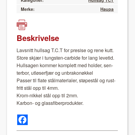
Kategorier:
Hullsag TCT
Merke:
Haupa
Beskrivelse
Lavs­nitt hull­sag T.C.T for pre­sise og rene kutt.
Store skjær i tung­sten-car­bide for lang lev­etid.
Hull­sagen kom­mer kom­plett med hold­er, sen­
ter­bor, utløser­fjær og unbrakonøkkel
Pass­er til flate stål­ma­te­ri­aler, støpestål og rust­
fritt stål opp til 4mm.
Krom-nikkel stål opp til 2mm.
Kar­bon- og glass­fiber­pro­duk­ter.