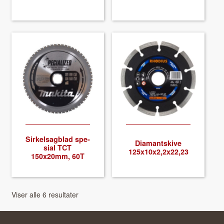
Sirkel­sag­blad spe­
Dia­mantskive
sial TCT
125x10x2,2x22,23
150x20mm, 60T
Viser alle 6 resultater