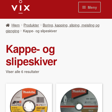
Hopp
Hopp
Meny
til
til
navigasjon
innhold
Hjem
Hjem
Pro­duk­ter
Boring, kapping, sliping, meisling og
gjenging
Kappe- og slipeskiver
Pro­duk­ter
Kappe- og
Nyheter
slipeskiver
Se kat­a­loger
Video
Viser alle 6 resultater
Om oss
Kon­takt oss
Våre leverandør­er