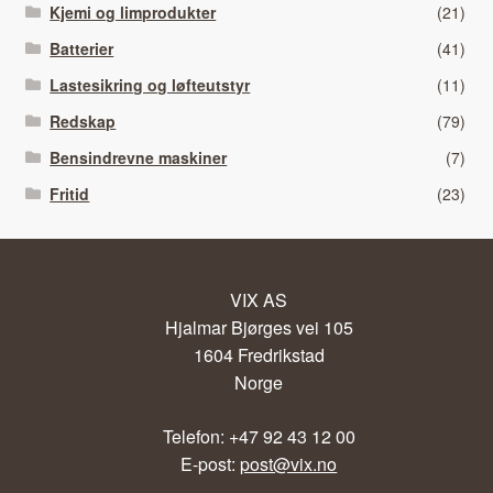
Kjemi og limprodukter
(21)
Batterier
(41)
Lastesikring og løfteutstyr
(11)
Redskap
(79)
Bensindrevne maskiner
(7)
Fritid
(23)
VIX AS
Hjalmar Bjørges vei 105
1604 Fredrikstad
Norge
Telefon: +47 92 43 12 00
E-post:
post@vix.no