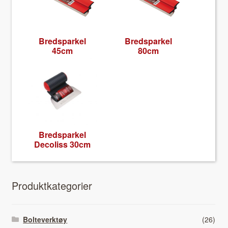
Bredsparkel
Bredsparkel
45cm
80cm
Bredsparkel
Decol­iss 30cm
Pro­duk­tkat­e­gori­er
Bolteverktøy
(26)