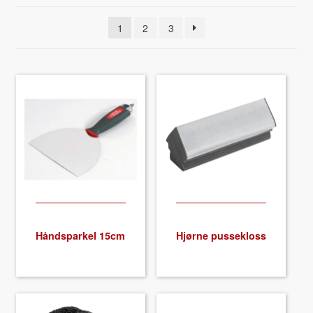
About VIX
1
2
3
Håndsparkel 15cm
Hjørne pussek­loss