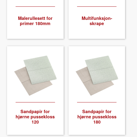
Malerulle­sett for
Mul­ti­funksjon­
primer 180mm
skrape
Sand­pa­pir for
Sand­pa­pir for
hjørne pussek­loss
hjørne pussek­loss
120
180