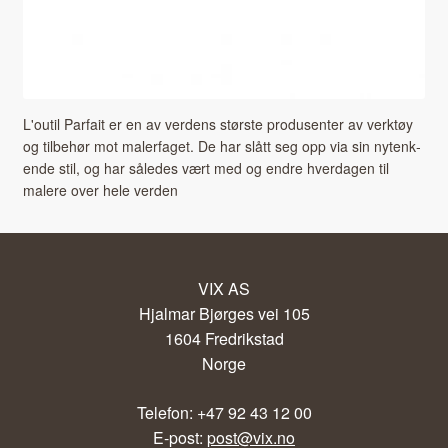
L'outil Par­fait er en av ver­dens største pro­dusen­ter av verk­tøy
og tilbe­hør mot malerfaget. De har slått seg opp via sin nytenk­
ende stil, og har således vært med og endre hverda­gen til
malere over hele ver­den
VIX AS
Hjalmar Bjørges vei 105
1604 Fredrikstad
Norge
Telefon: +47 92 43 12 00
E-post:
post@vix.no