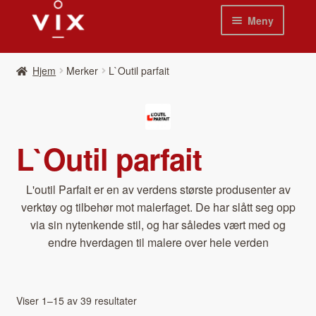
Hopp
Hopp
Meny
til
til
navigasjon
innhold
Hjem
Hjem
Merker
L`Outil parfait
Pro­duk­ter
Nyheter
L`Outil parfait
Se kat­a­loger
L'outil Par­fait er en av ver­dens største pro­dusen­ter av
Video
verk­tøy og tilbe­hør mot malerfaget. De har slått seg opp
via sin nytenk­ende stil, og har således vært med og
Om oss
endre hverda­gen til malere over hele ver­den
Kon­takt oss
Våre leverandør­er
Viser 1–15 av 39 resultater