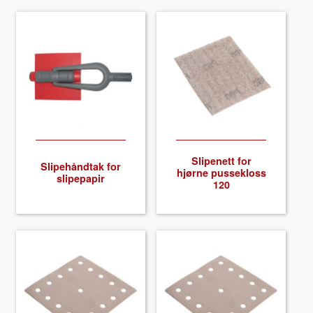
Slipenett for
Slipehånd­tak for
hjørne pussek­loss
slipepa­pir
120