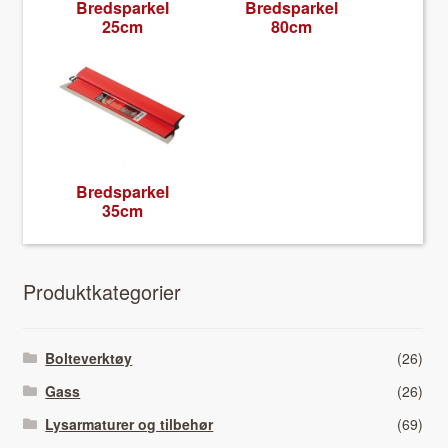
Bredsparkel
Bredsparkel
25cm
80cm
Bredsparkel
35cm
Pro­duk­tkat­e­gori­er
Bolteverktøy
(26)
Gass
(26)
Lysarmaturer og tilbehør
(69)