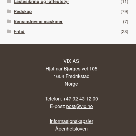
Lastesikring og løfteutstyr
(11)
Redskap
(79)
Bensindrevne maskiner
(7)
Fritid
(23)
VIX AS
Hjalmar Bjørges vei 105
1604 Fredrikstad
Norge
Telefon: +47 92 43 12 00
E-post:
post@vix.no
Informasjonskapsler
Åpenhetsloven