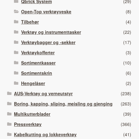
Qbrick System
(29)
Open-Top verktøyveske
(8)
Tilbehør
(4)
Verktøy og instrumenttasker
(22)
Verktøybagger og -sekker
(17)
Verktøykofferter
(3)
Sortimentkasser
(10)
Sortimentskrin
(6)
Hengelåser
(2)
AUS-Verktøy og verneutstyr
(238)
Boring, kapping, sliping, meisling og gjenging
(263)
Multikutterblader
(39)
Pressverktøy
(366)
Kabelkutting og lokkeverktøy
(41)