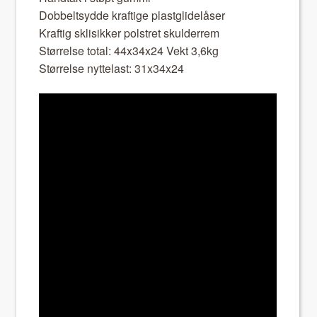
Dobbelt­sy­dde kraftige plas­t­glidelås­er
Kraftig sklisikker pol­stret skul­der­rem
Stør­relse total: 44x34x24 Vekt 3,6kg
Stør­relse nyt­te­last: 31x34x24