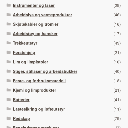
Instrumenter og laser
(28)
Arbeidslys og varmeprodukter
(46)
Skjøtekabler og tromler
(16)
Arbeidstøy og hansker
(17)
Trekkeutstyr
(49)
Førstehjelp
(21)
Lim og limpistoler
(10)
Stiger, stillaser og arbeidsbukker
(40)
Feste- og forbruksmateriell
(18)
Kjemi og limprodukter
(21)
Batterier
(41)
Lastesikring og løfteutstyr
(11)
Redskap
(79)
Bensindrevne maskiner
(7)