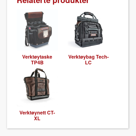
Verk­tøy­taske
Verk­tøy­bag Tech-
TP4B
LC
Verk­tøynett CT-
XL