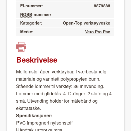
El-nummer:
8879888
NOBB
-nummer:
Kategorier:
Open-Top verktøyveske
Merke:
Veto Pro Pac
Beskrivelse
Mel­lom­stor åpen verk­tøy­bag i værbe­standig
mate­ri­ale og van­ntett polypropy­len bunn.
Stående lom­mer til verk­tøy: 36 innvend­ing.
Lom­mer med glidelås: 4. D-ringer: 2 store og 4
små. Utvend­ing hold­er for måle­bånd og
ekstrataske.
Spe­si­fikasjon­er:
PVC impreg­n­ert nyl­son­stoff
Hånd­tak i støpt gum­mi