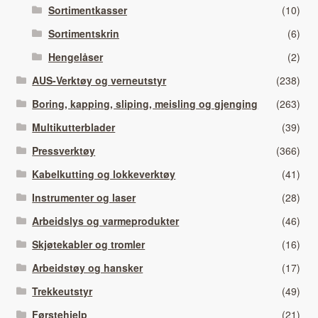
Sortimentkasser
(10)
Sortimentskrin
(6)
Hengelåser
(2)
AUS-Verktøy og verneutstyr
(238)
Boring, kapping, sliping, meisling og gjenging
(263)
Multikutterblader
(39)
Pressverktøy
(366)
Kabelkutting og lokkeverktøy
(41)
Instrumenter og laser
(28)
Arbeidslys og varmeprodukter
(46)
Skjøtekabler og tromler
(16)
Arbeidstøy og hansker
(17)
Trekkeutstyr
(49)
Førstehjelp
(21)