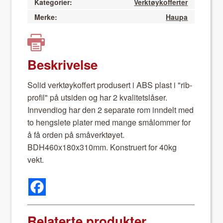
Kategorier:
Verktøykofferter
Merke:
Haupa
Beskrivelse
Sol­id verk­tøykof­fert pro­dusert i ABS plast i "rib-
pro­fil" på utsi­den og har 2 kvalitet­slås­er.
Innven­diog har den 2 sep­a­rate rom inndelt med
to hengslete plater med mange smålom­mer for
å få orden på småverk­tøyet.
BDH460x180x310mm. Kon­struert for 40kg
vekt.
Relaterte produkter