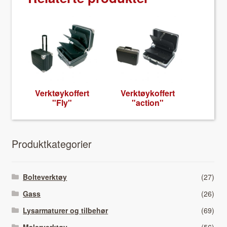
Verk­tøykof­fert
Verk­tøykof­fert
"Fly"
"action"
Pro­duk­tkat­e­gori­er
Bolteverktøy
(27)
Gass
(26)
Lysarmaturer og tilbehør
(69)