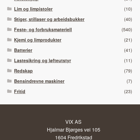
Lim og limpistoler
(10)
Stiger, stillaser og arbeidsbukker
(40)
Feste- og forbruksmateriell
(540)
Kjemi og limprodukter
(21)
Batterier
(41)
Lastesikring og løfteutstyr
(11)
Redskap
(79)
Bensindrevne maskiner
(7)
Fritid
(23)
VIX AS
Hjalmar Bjørges vei 105
1604 Fredrikstad