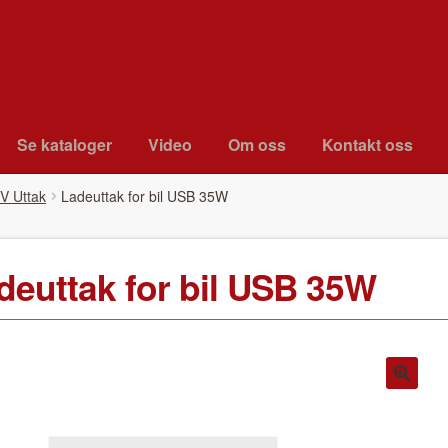
Se kat­a­loger
Video
Om oss
Kon­takt oss
V Uttak
Ladeut­tak for bil USB 35W
deut­tak for bil USB 35W