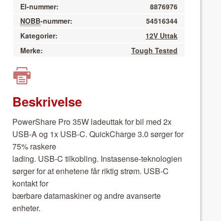
El-nummer:
8876976
NOBB
-nummer:
54516344
Kategorier:
12V Uttak
Merke:
Tough Tested
Beskrivelse
Pow­er­Share Pro 35W ladeut­tak for bil med 2x
USB-A og 1x USB-C. QuickCharge 3.0 sørg­er for
75% raskere
lad­ing. USB-C tilkobling. Instasense-teknolo­gien
sørg­er for at enhetene får rik­tig strøm. USB-C
kon­takt for
bær­bare data­mask­in­er og andre avanserte
enheter.