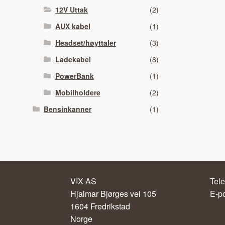
12V Uttak
(2)
AUX kabel
(1)
Headset/høyttaler
(3)
Ladekabel
(8)
PowerBank
(1)
Mobilholdere
(2)
Bensinkanner
(1)
VIX AS
Tele
Hjalmar Bjørges vei 105
E-p
1604 Fredrikstad
Norge