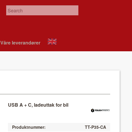
Våre leverandør­er
About
VIX
USB A + C, ladeuttak for bil
Produktnummer:
TT-P35-CA