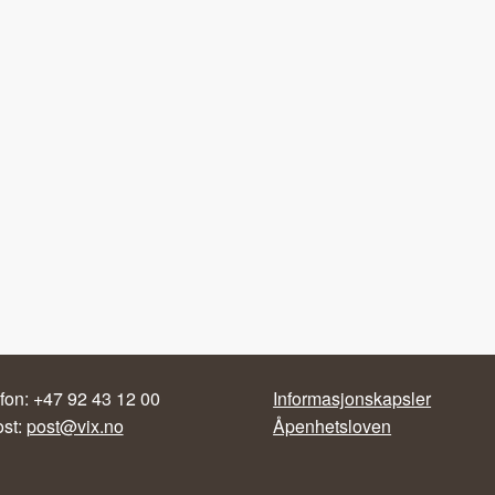
fon: +47 92 43 12 00
Informasjonskapsler
ost:
post@vix.no
Åpenhetsloven