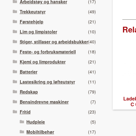
Arbeidstøy og hansker
(17)
Trekkeutstyr
(49)
Førstehjelp
(21)
Rel
Lim og limpistoler
(10)
Stiger, stillaser og arbeidsbukker
(40)
Feste- og forbruksmateriell
(18)
Kjemi og limprodukter
(21)
Batterier
(41)
Lastesikring og løfteutstyr
(11)
Redskap
(79)
Ladek
Bensindrevne maskiner
(7)
C 
Fritid
(23)
Hudpleie
(5)
Mobiltilbehør
(17)