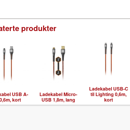
aterte produkter
Ladek­a­bel USB-C
­a­bel USB A-
Ladek­a­bel Micro-
til Light­ing 0,6m,
0,6m, kort
USB 1,8m, lang
kort