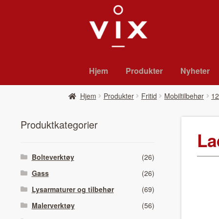
Hopp
Hopp
til
til
navigasjon
innhold
Hjem
Pro­duk­ter
Nyheter
Hjem
Pro­duk­ter
Fritid
Mobiltilbehør
12
Pro­duk­tkat­e­gori­er
La
Bolteverktøy
(26)
Gass
(26)
Lysarmaturer og tilbehør
(69)
Malerverktøy
(56)