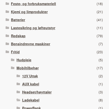
Feste- og forbruksmateriell
(18)
Kjemi og limprodukter
(21)
Batterier
(41)
Lastesikring og løfteutstyr
(11)
Redskap
(79)
Bensindrevne maskiner
(7)
Fritid
(23)
Hudpleie
(5)
Mobiltilbehør
(17)
12V Uttak
(2)
AUX kabel
(1)
Headset/høyttaler
(3)
Ladekabel
(8)
PowerBank
(1)