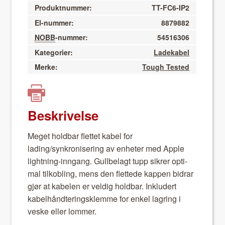
Produktnummer:
TT-FC6-IP2
El-nummer:
8879882
NOBB
-nummer:
54516306
Kategorier:
Ladekabel
Merke:
Tough Tested
Beskrivelse
Meget hold­bar flet­tet kabel for
lading/synkronisering av enheter med Apple
light­ning-inngang. Gull­be­lagt tupp sikr­er opti­
mal tilkobling, mens den flet­tede kap­pen bidrar
gjør at kabe­len er veldig hold­bar. Inklud­ert
kabel­hånd­ter­ingsklemme for enkel lagring i
veske eller lom­mer.