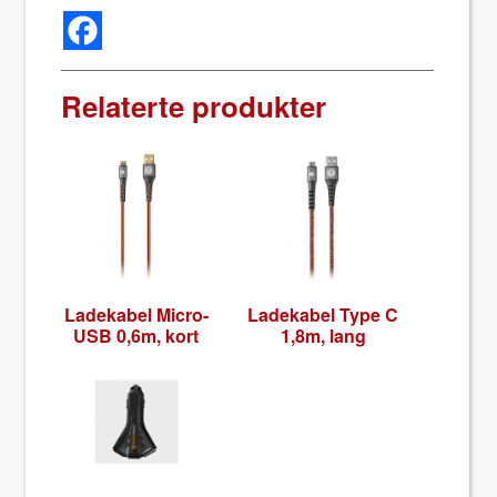
Relaterte produkter
Ladek­a­bel Micro-
Ladek­a­bel Type C
USB 0,6m, kort
1,8m, lang