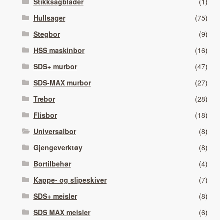
Stikksagblader
(1)
Hullsager
(75)
Stegbor
(9)
HSS maskinbor
(16)
SDS+ murbor
(47)
SDS-MAX murbor
(27)
Trebor
(28)
Flisbor
(18)
Universalbor
(8)
Gjengeverktøy
(8)
Bortilbehør
(4)
Kappe- og slipeskiver
(7)
SDS+ meisler
(8)
SDS MAX meisler
(6)