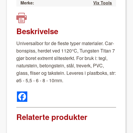
Merke:
Vix Tools
Beskrivelse
Uni­ver­sal­bor for de fleste typer mate­ri­aler. Car­
bon­spiss, herdet ved 1120°C, Tung­sten Titan 7
gjør boret extremt slitesterkt. For bruk i: tegl,
naturstein, betong­stein, stål, treverk, PVC,
glass, flis­er og tak­stein. Leveres i plas­t­boks, str:
ø5 - 5,5 - 6 - 8 - 10mm.
Relaterte produkter