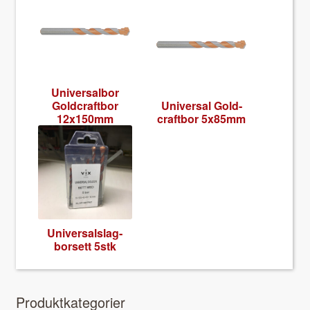
Uni­ver­sal­bor
Gold­craft­bor
Uni­ver­sal Gold­
12x150mm
craft­bor 5x85mm
Uni­ver­sal­slag­
borsett 5stk
Pro­duk­tkat­e­gori­er