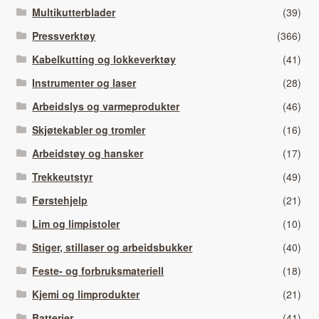
Multikutterblader
(39)
Pressverktøy
(366)
Kabelkutting og lokkeverktøy
(41)
Instrumenter og laser
(28)
Arbeidslys og varmeprodukter
(46)
Skjøtekabler og tromler
(16)
Arbeidstøy og hansker
(17)
Trekkeutstyr
(49)
Førstehjelp
(21)
Lim og limpistoler
(10)
Stiger, stillaser og arbeidsbukker
(40)
Feste- og forbruksmateriell
(18)
Kjemi og limprodukter
(21)
Batterier
(41)