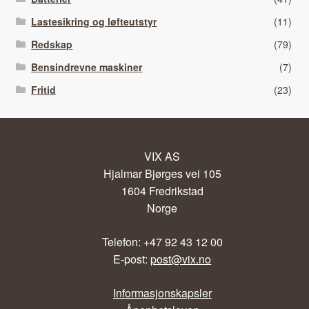
Lastesikring og løfteutstyr
(11)
Redskap
(79)
Bensindrevne maskiner
(7)
Fritid
(23)
VIX AS
Hjalmar Bjørges vei 105
1604 Fredrikstad
Norge
Telefon: +47 92 43 12 00
E-post:
post@vix.no
Informasjonskapsler