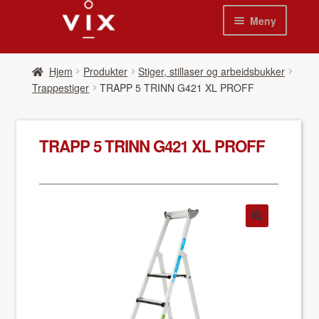
Hopp
Hopp
Meny
til
til
navigasjon
innhold
Hjem
Hjem
Pro­duk­ter
Stiger, stillaser og arbeidsbukker
Trappestiger
TRAPP 5 TRINN G421 XL PROFF
Pro­duk­ter
Nyheter
TRAPP 5 TRINN G421 XL PROFF
Se kat­a­loger
Video
Om oss
Kon­takt oss
Våre leverandør­er