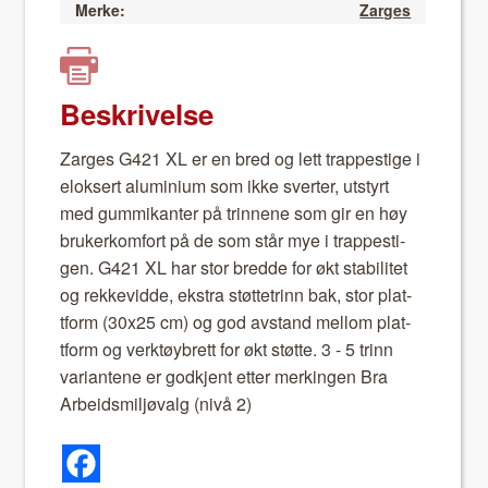
Merke:
Zarges
Beskrivelse
Zarges G421 XL er en bred og lett trappes­tige i
elok­sert alu­mini­um som ikke svert­er, utstyrt
med gum­mikan­ter på trinnene som gir en høy
bruk­erkom­fort på de som står mye i trappes­ti­
gen. G421 XL har stor bred­de for økt sta­bilitet
og rekke­v­id­de, ekstra støt­tetrinn bak, stor plat­
tform (30x25 cm) og god avs­tand mel­lom plat­
tform og verk­tøy­brett for økt støtte. 3 - 5 trinn
vari­antene er god­kjent etter merkin­gen Bra
Arbei­dsmiljø­valg (nivå 2)