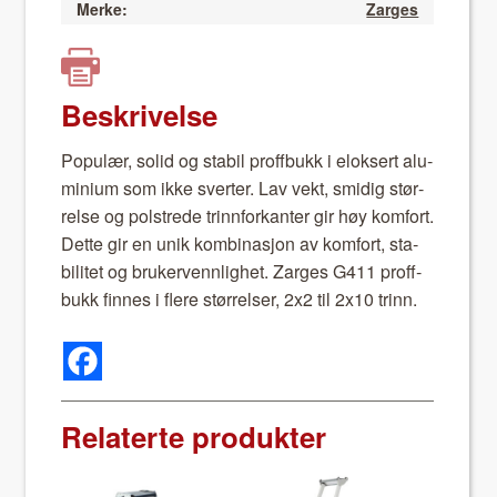
Merke:
Zarges
Beskrivelse
Pop­ulær, sol­id og sta­bil proff­bukk i elok­sert alu­
mini­um som ikke svert­er. Lav vekt, smidig stør­
relse og pol­strede trin­n­forkan­ter gir høy kom­fort.
Dette gir en unik kom­bi­nasjon av kom­fort, sta­
bilitet og bruk­er­venn­lighet. Zarges G411 proff­
bukk finnes i flere stør­relser, 2x2 til 2x10 trinn.
Relaterte produkter