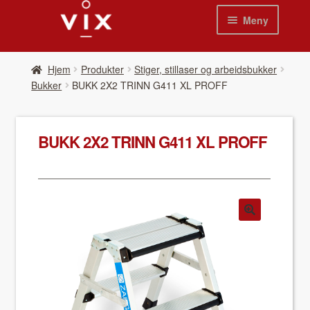
Hopp
Hopp
Meny
til
til
navigasjon
innhold
Hjem
Hjem
Pro­duk­ter
Stiger, stillaser og arbeidsbukker
Bukker
BUKK 2X2 TRINN G411 XL PROFF
Pro­duk­ter
Nyheter
BUKK 2X2 TRINN G411 XL PROFF
Se kat­a­loger
Video
Om oss
Kon­takt oss
Våre leverandør­er