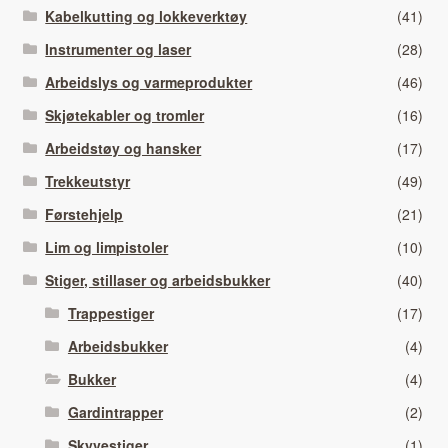
Kabelkutting og lokkeverktøy
(41)
Instrumenter og laser
(28)
Arbeidslys og varmeprodukter
(46)
Skjøtekabler og tromler
(16)
Arbeidstøy og hansker
(17)
Trekkeutstyr
(49)
Førstehjelp
(21)
Lim og limpistoler
(10)
Stiger, stillaser og arbeidsbukker
(40)
Trappestiger
(17)
Arbeidsbukker
(4)
Bukker
(4)
Gardintrapper
(2)
Skyvestiger
(1)