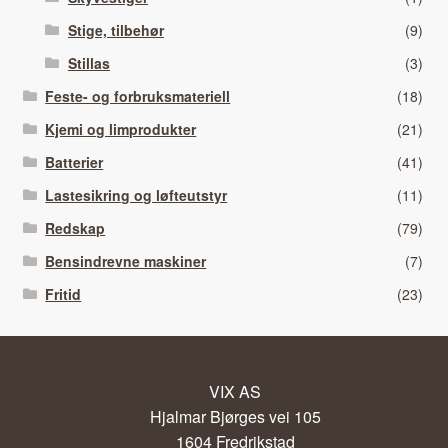
Stige, tilbehør
(9)
Stillas
(3)
Feste- og forbruksmateriell
(18)
Kjemi og limprodukter
(21)
Batterier
(41)
Lastesikring og løfteutstyr
(11)
Redskap
(79)
Bensindrevne maskiner
(7)
Fritid
(23)
VIX AS
Hjalmar Bjørges vei 105
1604 Fredrikstad