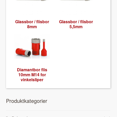
Glass­bor / flis­bor
Glass­bor / flis­bor
8mm
5,5mm
Dia­mant­bor flis
10mm M14 for
vinkel­sliper
Pro­duk­tkat­e­gori­er