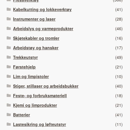
Kabelkutting og lokkeverktøy
(41)
Instrumenter og laser
(28)
Arbeidslys og varmeprodukter
(46)
Skjøtekabler og tromler
(16)
Arbeidstøy og hansker
(17)
Trekkeutstyr
(49)
Førstehjelp
(21)
Lim og limpistoler
(10)
Stiger, stillaser og arbeidsbukker
(40)
Feste- og forbruksmateriell
(18)
Kjemi og limprodukter
(21)
Batterier
(41)
Lastesikring og løfteutstyr
(11)