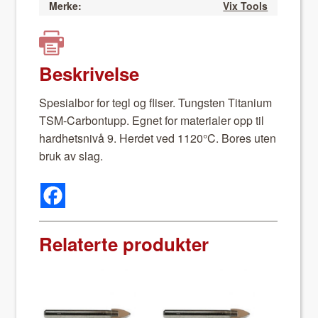
Merke:
Vix Tools
Beskrivelse
Spe­sial­bor for tegl og flis­er. Tung­sten Tita­ni­um
TSM-Car­bon­tupp. Egnet for mate­ri­aler opp til
hard­het­snivå 9. Herdet ved 1120°C. Bores uten
bruk av slag.
Relaterte produkter