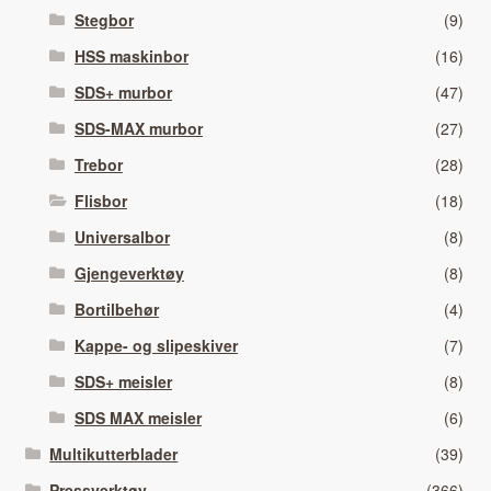
Stegbor
(9)
HSS maskinbor
(16)
SDS+ murbor
(47)
SDS-MAX murbor
(27)
Trebor
(28)
Flisbor
(18)
Universalbor
(8)
Gjengeverktøy
(8)
Bortilbehør
(4)
Kappe- og slipeskiver
(7)
SDS+ meisler
(8)
SDS MAX meisler
(6)
Multikutterblader
(39)
Pressverktøy
(366)