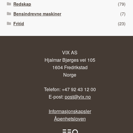
Redskap
(79)
Bensindrevne maskiner
(7)
Fritid
(23)
VIX AS
Hjalmar Bjørges vei 105
1604 Fredrikstad
Norge
Telefon: +47 92 43 12 00
E-post:
post@vix.no
Informasjonskapsler
Åpenhetsloven