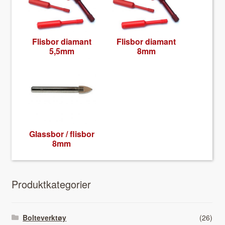
Flis­bor dia­mant
Flis­bor dia­mant
5,5mm
8mm
Glass­bor / flis­bor
8mm
Pro­duk­tkat­e­gori­er
Bolteverktøy
(26)