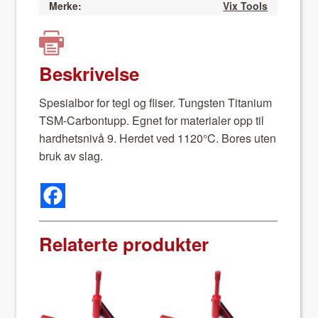
Merke:
Vix Tools
Beskrivelse
Spe­sial­bor for tegl og flis­er. Tung­sten Tita­ni­um
TSM-Car­bon­tupp. Egnet for mate­ri­aler opp til
hard­het­snivå 9. Herdet ved 1120°C. Bores uten
bruk av slag.
Relaterte produkter