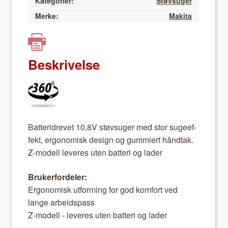
Kategorier:
Støvsuger
Merke:
Makita
Beskrivelse
Bat­teridrevet 10,8V støv­sug­er med stor sug­e­ef­
fekt, ergonomisk design og gum­miert hånd­tak.
Z-mod­ell leveres uten bat­teri og lad­er
Bruk­er­fordel­er:
Ergonomisk utform­ing for god kom­fort ved
lange arbei­dspass
Z-mod­ell - leveres uten bat­teri og lad­er