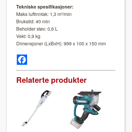
Tekniske spe­si­fikasjon­er:
Maks luftin­ntak: 1,3 m³/min
Bruk­stid: 40 min
Behold­er støv: 0,6 L
Vekt: 0,9 kg
Dimen­sjon­er (LxBxH): 999 x 100 x 150 mm
Relaterte produkter