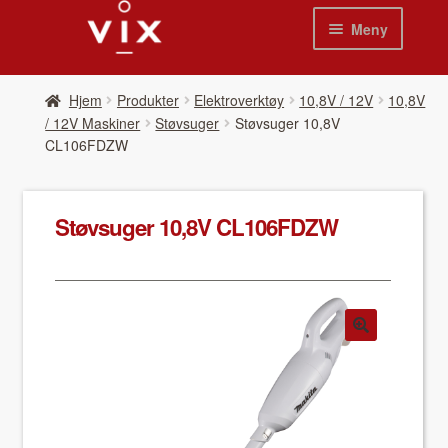
Hopp
Hopp
Meny
til
til
navigasjon
innhold
Hjem
Hjem
Pro­duk­ter
Elektroverktøy
10,8V / 12V
10,8V
/ 12V Maskiner
Støvsuger
Støv­sug­er 10,8V
Pro­duk­ter
CL106FDZW
Nyheter
Støv­sug­er 10,8V CL106FDZW
Se kat­a­loger
Video
Om oss
Kon­takt oss
Våre leverandør­er