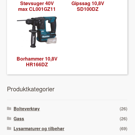
Støv­sug­er 40V
Gipssag 10,8V
max CL001GZ11
SD100DZ
Borham­mer 10,8V
HR166DZ
Pro­duk­tkat­e­gori­er
Bolteverktøy
(26)
Gass
(26)
Lysarmaturer og tilbehør
(69)