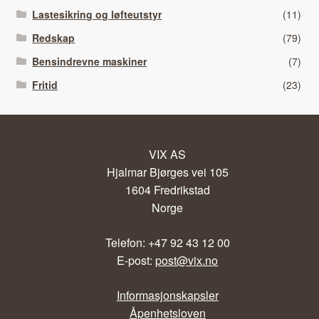
Lastesikring og løfteutstyr
(11)
Redskap
(79)
Bensindrevne maskiner
(7)
Fritid
(23)
VIX AS
Hjalmar Bjørges vei 105
1604 Fredrikstad
Norge
Telefon: +47 92 43 12 00
E-post:
post@vix.no
Informasjonskapsler
Åpenhetsloven