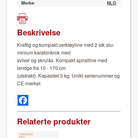
Merke:
NLG
Beskrivelse
Kraftig og kom­pakt verk­tøy­line med 2 stk alu­
mini­um kara­binkrok med
sviv­el og skrulås. Kom­pakt spi­ralline med
lendge fra 10 - 170 cm
(utstrakt). Kap­a­sitet 3 kg. Unikt serienum­mer og
CE-mer­ket
Relaterte produkter