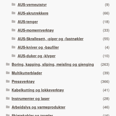
AUS-verneutstyr
(9)
AUS-skrutrekkere
(66)
AUS-tenger
(18)
AUS-momentverktøy
(33)
AUS-Skrallesett, -piper og -fastnøkler
(55)
AUS-kniver og -baufiler
(4)
AUS-duker og -klyper
(10)
Boring, kapping, sliping, meisling og gjenging
(263)
Multikutterblader
(39)
Pressverktøy
(366)
Kabelkutting og lokkeverktøy
(41)
Instrumenter og laser
(28)
Arbeidslys og varmeprodukter
(46)
Skjøtekabler og tromler
(16)