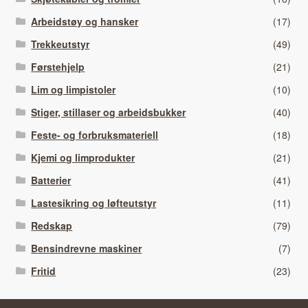
Arbeidstøy og hansker
(17)
Trekkeutstyr
(49)
Førstehjelp
(21)
Lim og limpistoler
(10)
Stiger, stillaser og arbeidsbukker
(40)
Feste- og forbruksmateriell
(18)
Kjemi og limprodukter
(21)
Batterier
(41)
Lastesikring og løfteutstyr
(11)
Redskap
(79)
Bensindrevne maskiner
(7)
Fritid
(23)