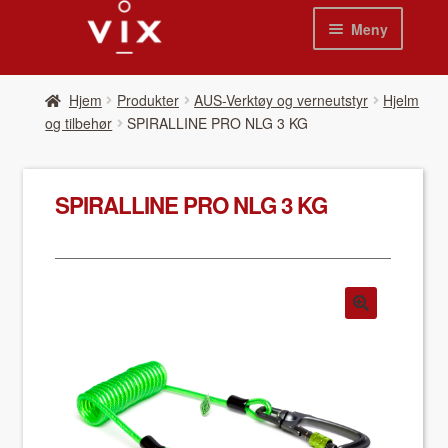
Hopp
Hopp
Meny
til
til
navigasjon
innhold
Hjem
Hjem
Pro­duk­ter
AUS-Verktøy og verneutstyr
Hjelm
og tilbehør
SPIRALLINE PRO NLG 3 KG
Pro­duk­ter
Nyheter
SPIRALLINE PRO NLG 3 KG
Se kat­a­loger
Video
Om oss
Kon­takt oss
Våre leverandør­er