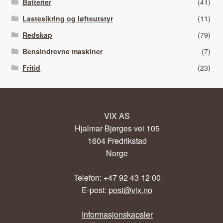
Batterier
(41)
Lastesikring og løfteutstyr
(11)
Redskap
(79)
Bensindrevne maskiner
(7)
Fritid
(23)
VIX AS
Hjalmar Bjørges vei 105
1604 Fredrikstad
Norge
Telefon: +47 92 43 12 00
E-post:
post@vix.no
Informasjonskapsler