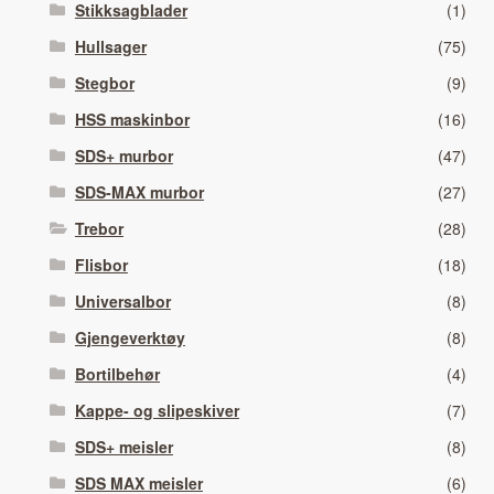
Stikksagblader
(1)
Hullsager
(75)
Stegbor
(9)
HSS maskinbor
(16)
SDS+ murbor
(47)
SDS-MAX murbor
(27)
Trebor
(28)
Flisbor
(18)
Universalbor
(8)
Gjengeverktøy
(8)
Bortilbehør
(4)
Kappe- og slipeskiver
(7)
SDS+ meisler
(8)
SDS MAX meisler
(6)