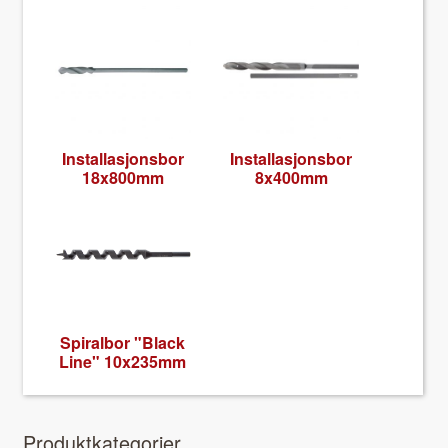
Instal­lasjons­bor
Instal­lasjons­bor
18x800mm
8x400mm
Spi­ral­bor "Black
Line" 10x235mm
Pro­duk­tkat­e­gori­er