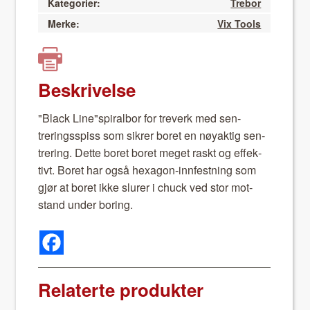
Kategorier:
Trebor
Merke:
Vix Tools
Beskrivelse
"Black Line"spiralbor for treverk med sen­
treringsspiss som sikr­er boret en nøyak­tig sen­
trering. Dette boret boret meget raskt og effek­
tivt. Boret har også hexa­gon-inn­fest­ning som
gjør at boret ikke slur­er i chuck ved stor mot­
stand under bor­ing.
Relaterte produkter