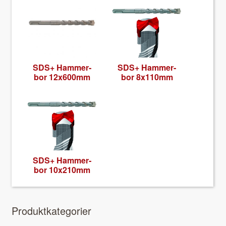
SDS+ Ham­mer­
SDS+ Ham­mer­
bor 12x600mm
bor 8x110mm
SDS+ Ham­mer­
bor 10x210mm
Pro­duk­tkat­e­gori­er