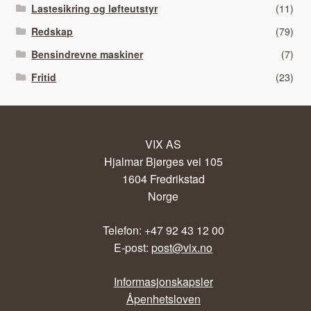
Lastesikring og løfteutstyr
(11)
Redskap
(79)
Bensindrevne maskiner
(7)
Fritid
(23)
VIX AS
Hjalmar Bjørges vei 105
1604 Fredrikstad
Norge
Telefon: +47 92 43 12 00
E-post:
post@vix.no
Informasjonskapsler
Åpenhetsloven