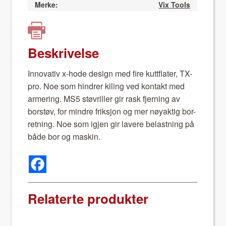
Merke:
Vix Tools
Beskrivelse
Inno­v­a­tiv x-hode design med fire kut­tflater, TX-
pro. Noe som hin­dr­er kil­ing ved kon­takt med
armer­ing. MS5 støvriller gir rask fjern­ing av
borstøv, for min­dre frik­sjon og mer nøyak­tig bor-
ret­ning. Noe som igjen gir lavere belast­ning på
både bor og maskin.
Relaterte produkter