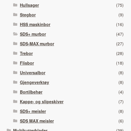
Hullsager
(75)
Stegbor
(9)
HSS maskinbor
(16)
SDS+ murbor
(47)
SDS-MAX murbor
(27)
Trebor
(28)
Flisbor
(18)
Universalbor
(8)
Gjengeverktøy
(8)
Bortilbehør
(4)
Kappe- og slipeskiver
(7)
SDS+ meisler
(8)
SDS MAX meisler
(6)
Multikutterblader
(39)