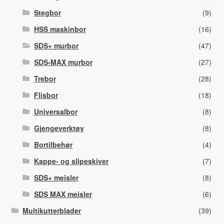
Stegbor
(9)
HSS maskinbor
(16)
SDS+ murbor
(47)
SDS-MAX murbor
(27)
Trebor
(28)
Flisbor
(18)
Universalbor
(8)
Gjengeverktøy
(8)
Bortilbehør
(4)
Kappe- og slipeskiver
(7)
SDS+ meisler
(8)
SDS MAX meisler
(6)
Multikutterblader
(39)