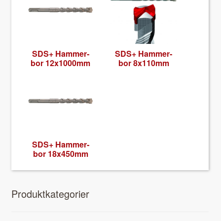
SDS+ Ham­mer­
SDS+ Ham­mer­
bor 12x1000mm
bor 8x110mm
SDS+ Ham­mer­
bor 18x450mm
Pro­duk­tkat­e­gori­er