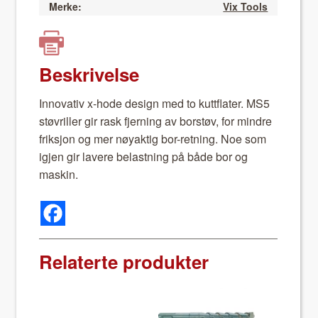
Merke:
Vix Tools
Beskrivelse
Inno­v­a­tiv x-hode design med to kut­tflater. MS5
støvriller gir rask fjern­ing av borstøv, for min­dre
frik­sjon og mer nøyak­tig bor-ret­ning. Noe som
igjen gir lavere belast­ning på både bor og
maskin.
Relaterte produkter