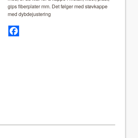
gips fiber­plater mm. Det føl­ger med støvkappe
med dyb­de­jus­ter­ing