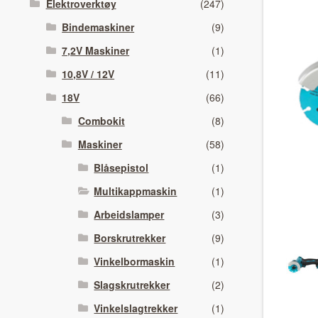
Elektroverktøy
(247)
Bindemaskiner
(9)
7,2V Maskiner
(1)
10,8V / 12V
(11)
18V
(66)
Combokit
(8)
Maskiner
(58)
Blåsepistol
(1)
Multikappmaskin
(1)
Arbeidslamper
(3)
Borskrutrekker
(9)
Vinkelbormaskin
(1)
Slagskrutrekker
(2)
Vinkelslagtrekker
(1)