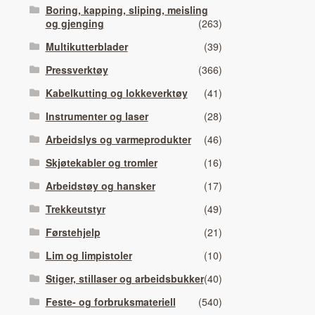
Boring, kapping, sliping, meisling
og gjenging
(263)
Multikutterblader
(39)
Pressverktøy
(366)
Kabelkutting og lokkeverktøy
(41)
Instrumenter og laser
(28)
Arbeidslys og varmeprodukter
(46)
Skjøtekabler og tromler
(16)
Arbeidstøy og hansker
(17)
Trekkeutstyr
(49)
Førstehjelp
(21)
Lim og limpistoler
(10)
Stiger, stillaser og arbeidsbukker
(40)
Feste- og forbruksmateriell
(540)