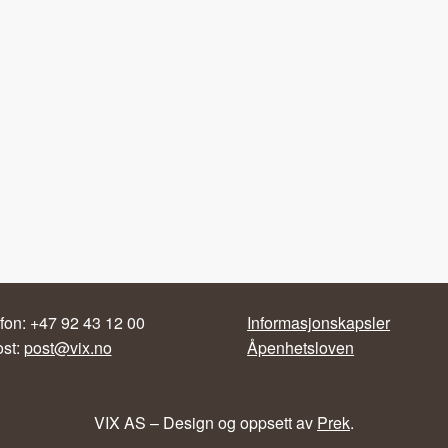
fon: +47 92 43 12 00
Informasjonskapsler
ost:
post@vix.no
Åpenhetsloven
VIX AS – Design og oppsett av
Prek
.