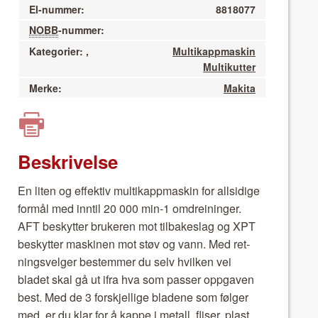
El-nummer:
8818077
NOBB
-nummer:
Kategorier:
,
Multikappmaskin
Multikutter
Merke:
Makita
Beskrivelse
En liten og effek­tiv mul­ti­kapp­maskin for all­sidi­ge
for­mål med inntil 20 000 min-1 omdreininger.
AFT beskyt­ter bruk­eren mot tilbakeslag og XPT
beskyt­ter mask­i­nen mot støv og vann. Med ret­
ningsvel­ger bestem­mer du selv hvilken vei
bladet skal gå ut ifra hva som pass­er opp­gaven
best. Med de 3 forskjel­lige bladene som føl­ger
med, er du klar for å kappe i met­all, flis­er, plast,