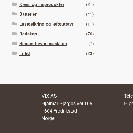
Kjemi og limprodukter
(21)
Batterier
(41)
Lastesikring og løfteutstyr
(11)
Redskap
(79)
Bensindrevne maskiner
(7)
Fritid
(23)
VIX AS
Tele
Hjalmar Bjørges vei 105
E-p
1604 Fredrikstad
Norge