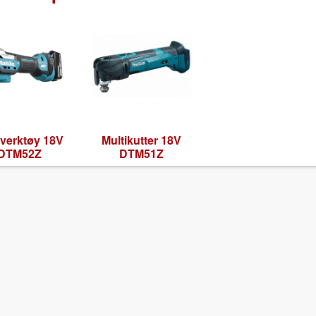
i­verk­tøy 18V
Mul­ti­kut­ter 18V
DTM52Z
DTM51Z