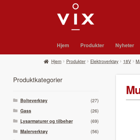
Hopp
Hopp
til
til
navigasjon
innhold
Hjem
Pro­duk­ter
Nyheter
Hjem
Pro­duk­ter
Elektroverktøy
18V
M
Pro­duk­tkat­e­gori­er
Mu
Bolteverktøy
(27)
Gass
(26)
Lysarmaturer og tilbehør
(69)
Malerverktøy
(56)