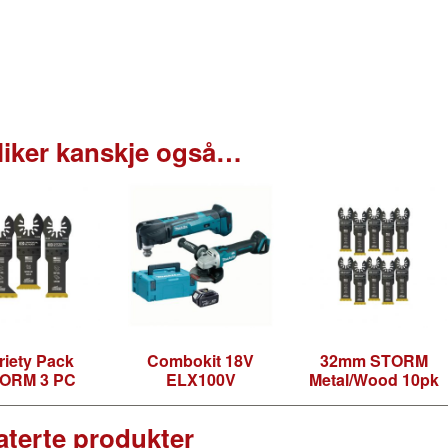
liker kanskje også…
ri­ety Pack
Com­bok­it 18V
32mm STORM
ORM 3 PC
ELX100V
Metal/Wood 10pk
aterte produkter