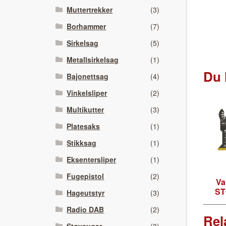
Muttertrekker
(3)
Borhammer
(7)
Sirkelsag
(5)
Metallsirkelsag
(1)
Du 
Bajonettsag
(4)
Vinkelsliper
(2)
Multikutter
(3)
Platesaks
(1)
Stikksag
(1)
Eksentersliper
(1)
Fugepistol
(2)
Va
ST
Hageutstyr
(3)
Radio DAB
(2)
Rel