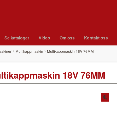
Se kat­a­loger
Video
Om oss
Kon­takt oss
askiner
Multikappmaskin
Mul­ti­kapp­maskin 18V 76MM
l­ti­kapp­maskin 18V 76MM