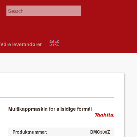
Våre leverandør­er
About
VIX
Multikappmaskin for allsidige formål
Produktnummer:
DMC300Z