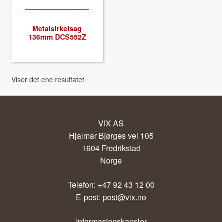
About VIX
Met­al­sirkel­sag
136mm DCS552Z
Viser det ene resultatet
VIX AS
Hjalmar Bjørges vei 105
1604 Fredrikstad
Norge
Telefon: +47 92 43 12 00
E-post:
post@vix.no
Informasjonskapsler