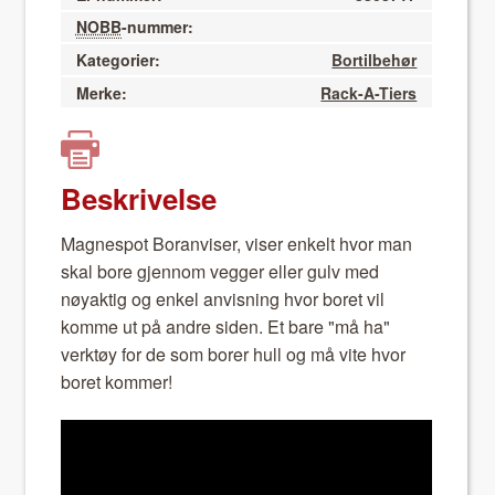
NOBB
-nummer:
Kategorier:
Bortilbehør
Merke:
Rack-A-Tiers
Beskrivelse
Magnespot Boran­vis­er, vis­er enkelt hvor man
skal bore gjen­nom veg­ger eller gulv med
nøyak­tig og enkel anvis­ning hvor boret vil
komme ut på andre siden. Et bare "må ha"
verk­tøy for de som bor­er hull og må vite hvor
boret kom­mer!