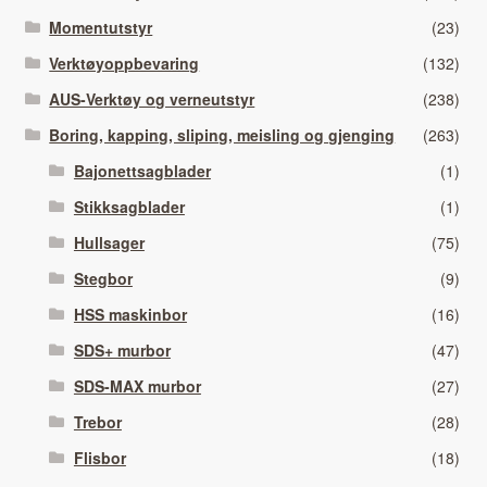
Momentutstyr
(23)
Verktøyoppbevaring
(132)
AUS-Verktøy og verneutstyr
(238)
Boring, kapping, sliping, meisling og gjenging
(263)
Bajonettsagblader
(1)
Stikksagblader
(1)
Hullsager
(75)
Stegbor
(9)
HSS maskinbor
(16)
SDS+ murbor
(47)
SDS-MAX murbor
(27)
Trebor
(28)
Flisbor
(18)