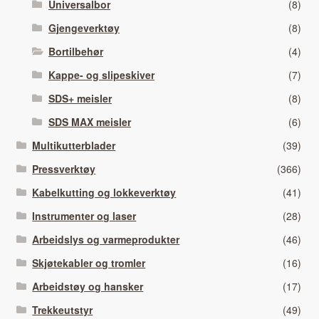
Universalbor
(8)
Gjengeverktøy
(8)
Bortilbehør
(4)
Kappe- og slipeskiver
(7)
SDS+ meisler
(8)
SDS MAX meisler
(6)
Multikutterblader
(39)
Pressverktøy
(366)
Kabelkutting og lokkeverktøy
(41)
Instrumenter og laser
(28)
Arbeidslys og varmeprodukter
(46)
Skjøtekabler og tromler
(16)
Arbeidstøy og hansker
(17)
Trekkeutstyr
(49)