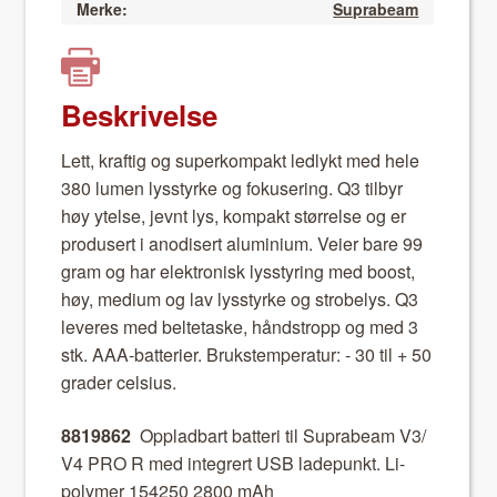
Merke:
Suprabeam
Beskrivelse
Lett, kraftig og superkom­pakt led­lykt med hele
380 lumen lysstyrke og fokuser­ing. Q3 tilbyr
høy ytelse, jevnt lys, kom­pakt stør­relse og er
pro­dusert i anodis­ert alu­mini­um. Veier bare 99
gram og har elek­tro­n­isk lysstyring med boost,
høy, medi­um og lav lysstyrke og stro­belys. Q3
leveres med bel­te­taske, hånd­stropp og med 3
stk. AAA-bat­terier. Bruk­stem­per­atur: - 30 til + 50
grad­er cel­sius.
8819862
Opplad­bart bat­teri til Suprabeam V3/
V4 PRO R med inte­gr­ert USB ladepunkt. Li-
poly­mer 154250 2800 mAh