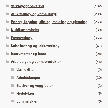
Verktøyoppbevaring
(132)
AUS-Verktøy og verneutstyr
(238)
Boring, kapping, sliping, meisling og gjenging
(263)
Multikutterblader
(39)
Pressverktøy
(366)
Kabelkutting og lokkeverktøy
(41)
Instrumenter og laser
(28)
Arbeidslys og varmeprodukter
(46)
Varmevifter
(2)
Arbeidslamper
(30)
Stativer og veggfester
(3)
Hodelykter
(5)
Lommelykter
(5)