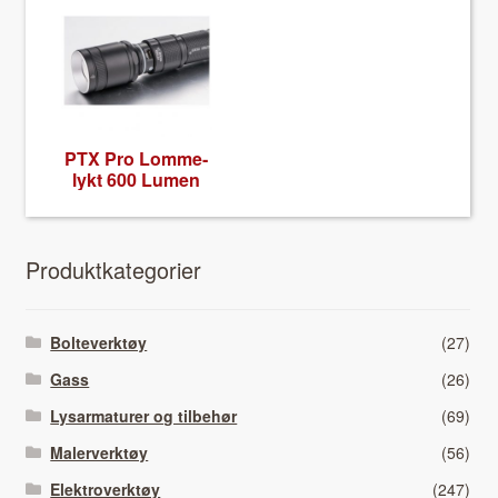
PTX Pro Lom­me­
lykt 600 Lumen
Pro­duk­tkat­e­gori­er
Bolteverktøy
(27)
Gass
(26)
Lysarmaturer og tilbehør
(69)
Malerverktøy
(56)
Elektroverktøy
(247)