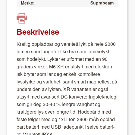
Merke:
Suprabeam
Beskrivelse
Kraftig opplad­bar og van­ntett lykt på hele 2000
lumen som fun­ger­er like bra som lom­me­lykt
som hode­lykt. Lyk­ter er utformet med en 90
graders vinkel. M6 XR er utstyrt med elek­tro­n­
isk bry­ter som lar deg enkelt kon­trollere
lysstyrke og varighet, samt smart mag­net­fest på
under­si­den av lyk­ten. XR vari­anten er også
uttsyrt med avansert DC kon­ver­t­er­ing­ste­knolo­gi
som gir deg 30-40 % lengre varighet og
kraftigere lys over lengre tid. Hode­bånd med
feste føl­ger med og 1xLi-ion 2900 mAh opplad­
bart bat­teri med USB ladepunkt i selve bat­teri­
et. Van­ntett IPX8