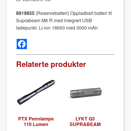
8819855
(Reserve­bat­teri) Opplad­bart bat­teri til
Suprabeam M6 R med inte­gr­ert USB
ladepunkt. Li-ion 18650 med 3000 mAh
Relaterte produkter
PTX Pennlampe
LYKT Q3
110 Lumen
SUPRABEAM