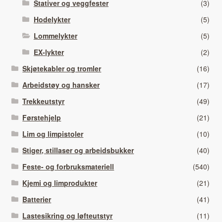
Stativer og veggfester
(3)
Hodelykter
(5)
Lommelykter
(5)
EX-lykter
(2)
Skjøtekabler og tromler
(16)
Arbeidstøy og hansker
(17)
Trekkeutstyr
(49)
Førstehjelp
(21)
Lim og limpistoler
(10)
Stiger, stillaser og arbeidsbukker
(40)
Feste- og forbruksmateriell
(540)
Kjemi og limprodukter
(21)
Batterier
(41)
Lastesikring og løfteutstyr
(11)