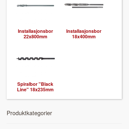
Instal­lasjons­bor
Instal­lasjons­bor
22x800mm
18x400mm
Spi­ral­bor "Black
Line" 18x235mm
Pro­duk­tkat­e­gori­er