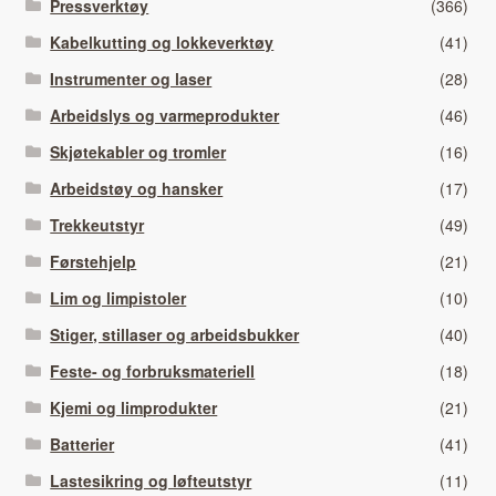
Pressverktøy
(366)
Kabelkutting og lokkeverktøy
(41)
Instrumenter og laser
(28)
Arbeidslys og varmeprodukter
(46)
Skjøtekabler og tromler
(16)
Arbeidstøy og hansker
(17)
Trekkeutstyr
(49)
Førstehjelp
(21)
Lim og limpistoler
(10)
Stiger, stillaser og arbeidsbukker
(40)
Feste- og forbruksmateriell
(18)
Kjemi og limprodukter
(21)
Batterier
(41)
Lastesikring og løfteutstyr
(11)