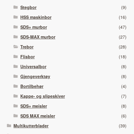
Stegbor
(9)
HSS maskinbor
(16)
SDS+ murbor
(47)
SDS-MAX murbor
(27)
Trebor
(28)
Flisbor
(18)
Universalbor
(8)
Gjengeverktøy
(8)
Bortilbehør
(4)
Kappe- og slipeskiver
(7)
SDS+ meisler
(8)
SDS MAX meisler
(6)
Multikutterblader
(39)