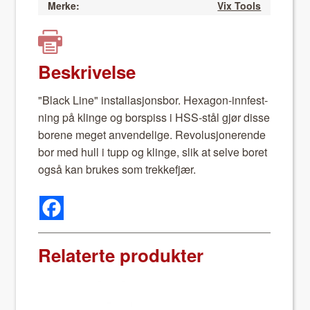
Merke:
Vix Tools
Beskrivelse
"Black Line" instal­lasjons­bor. Hexa­gon-inn­fest­
ning på klinge og bor­spiss i HSS-stål gjør disse
borene meget anven­delige. Rev­o­lusjonerende
bor med hull i tupp og klinge, slik at selve boret
også kan brukes som trekke­fjær.
Relaterte produkter