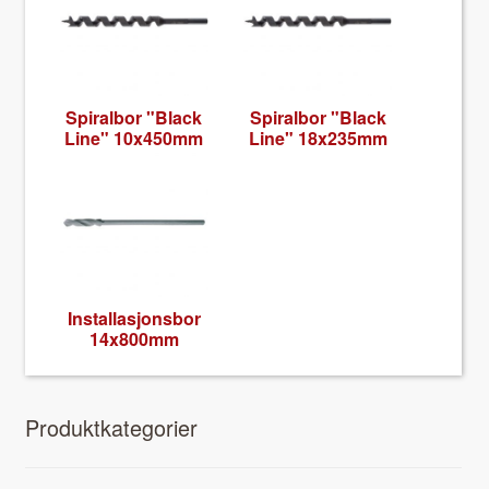
Spi­ral­bor "Black
Spi­ral­bor "Black
Line" 10x450mm
Line" 18x235mm
Instal­lasjons­bor
14x800mm
Pro­duk­tkat­e­gori­er