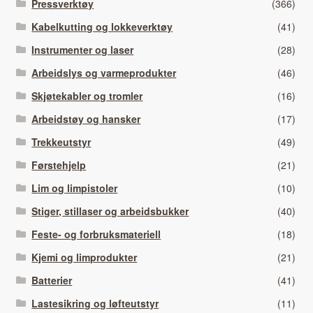
Pressverktøy
(366)
Kabelkutting og lokkeverktøy
(41)
Instrumenter og laser
(28)
Arbeidslys og varmeprodukter
(46)
Skjøtekabler og tromler
(16)
Arbeidstøy og hansker
(17)
Trekkeutstyr
(49)
Førstehjelp
(21)
Lim og limpistoler
(10)
Stiger, stillaser og arbeidsbukker
(40)
Feste- og forbruksmateriell
(18)
Kjemi og limprodukter
(21)
Batterier
(41)
Lastesikring og løfteutstyr
(11)