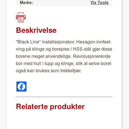
Merke:
Vix Tools
Beskrivelse
"Black Line" instal­lasjons­bor. Hexa­gon-inn­fest­
ning på klinge og bor­spiss i HSS-stål gjør disse
borene meget anven­delige. Rev­o­lusjonerende
bor med hull i tupp og klinge, slik at selve boret
også kan brukes som trekke­fjær.
Relaterte produkter