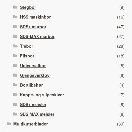
Stegbor
(9)
HSS maskinbor
(16)
SDS+ murbor
(47)
SDS-MAX murbor
(27)
Trebor
(28)
Flisbor
(18)
Universalbor
(8)
Gjengeverktøy
(8)
Bortilbehør
(4)
Kappe- og slipeskiver
(7)
SDS+ meisler
(8)
SDS MAX meisler
(6)
Multikutterblader
(39)