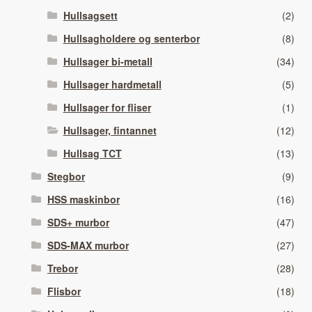
Hullsagsett
(2)
Hullsagholdere og senterbor
(8)
Hullsager bi-metall
(34)
Hullsager hardmetall
(5)
Hullsager for fliser
(1)
Hullsager, fintannet
(12)
Hullsag TCT
(13)
Stegbor
(9)
HSS maskinbor
(16)
SDS+ murbor
(47)
SDS-MAX murbor
(27)
Trebor
(28)
Flisbor
(18)