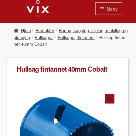
Hopp
Hopp
Meny
til
til
navigasjon
innhold
Hjem
Hjem
Pro­duk­ter
Boring, kapping, sliping, meisling og
gjenging
Hullsager
Hullsager, fintannet
Hull­sag fin­tan­
Pro­duk­ter
net 40mm Cobalt
Nyheter
Hull­sag fin­tan­net 40mm Cobalt
Se kat­a­loger
Video
Om oss
Kon­takt oss
Våre leverandør­er