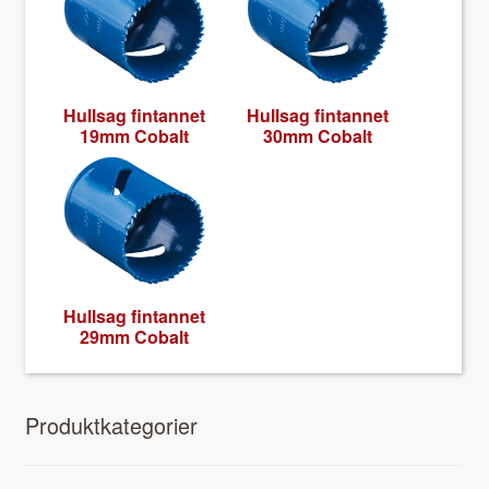
Hull­sag fin­tan­net
Hull­sag fin­tan­net
19mm Cobalt
30mm Cobalt
Hull­sag fin­tan­net
29mm Cobalt
Pro­duk­tkat­e­gori­er