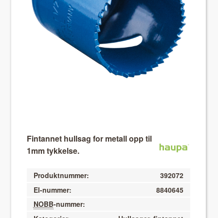
About VIX
Fintannet hullsag for metall opp til
1mm tykkelse.
Produktnummer:
392072
El-nummer:
8840645
NOBB
-nummer: