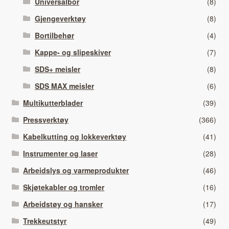
Universalbor
(8)
Gjengeverktøy
(8)
Bortilbehør
(4)
Kappe- og slipeskiver
(7)
SDS+ meisler
(8)
SDS MAX meisler
(6)
Multikutterblader
(39)
Pressverktøy
(366)
Kabelkutting og lokkeverktøy
(41)
Instrumenter og laser
(28)
Arbeidslys og varmeprodukter
(46)
Skjøtekabler og tromler
(16)
Arbeidstøy og hansker
(17)
Trekkeutstyr
(49)