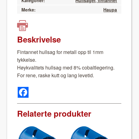
Kategorier:
Hullsager, fintannet
Merke:
Haupa
Beskrivelse
Fin­tan­net hull­sag for met­all opp til 1mm
tykkelse.
Høyk­valitets hull­sag med 8% cobaltlegering.
For rene, raske kutt og lang lev­etid.
Relaterte produkter