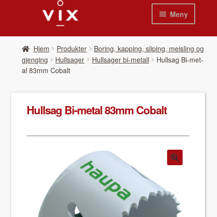
Hopp
Hopp
Meny
til
til
navigasjon
innhold
Hjem
Hjem
Pro­duk­ter
Boring, kapping, sliping, meisling og
gjenging
Hullsager
Hullsager bi-metall
Hull­sag Bi-met­
Pro­duk­ter
al 83mm Cobalt
Nyheter
Hull­sag Bi-met­al 83mm Cobalt
Se kat­a­loger
Video
Om oss
Kon­takt oss
Våre leverandør­er