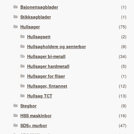
Bajonettsagblader
(1)
Stikksagblader
(1)
Hullsager
(75)
Hullsagsett
(2)
Hullsagholdere og senterbor
(8)
Hullsager bi-metall
(34)
Hullsager hardmetall
(5)
Hullsager for fliser
(1)
Hullsager, fintannet
(12)
Hullsag TCT
(13)
Stegbor
(9)
HSS maskinbor
(16)
SDS+ murbor
(47)