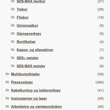
SDS-MAX murbor
(27)
Trebor
(28)
Flisbor
(18)
Universalbor
(8)
Gjengeverktøy
(8)
Bortilbehør
(4)
Kappe- og slipeskiver
(7)
SDS+ meisler
(8)
SDS MAX meisler
(6)
Multikutterblader
(39)
Pressverktøy
(366)
Kabelkutting og lokkeverktøy
(41)
Instrumenter og laser
(28)
Arbeidslys og varmeprodukter
(46)