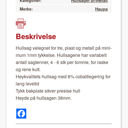
Kategorier:
Hullsager bi-metall
Merke:
Haupa
Beskrivelse
Hull­sag veleg­net for tre, plast og met­all på min­i­
mum 1mm tykkelse. Hull­sagene har vari­abelt
antall sagten­ner, 4 - 6 stk per tomme, for raske
og rene kutt.
Høyk­valitets hull­sag med 8% cobaltlegering for
lang lev­etid
Tykk bak­plate sikr­er pre­sise hull
Høyde på hull­sagen 38mm.