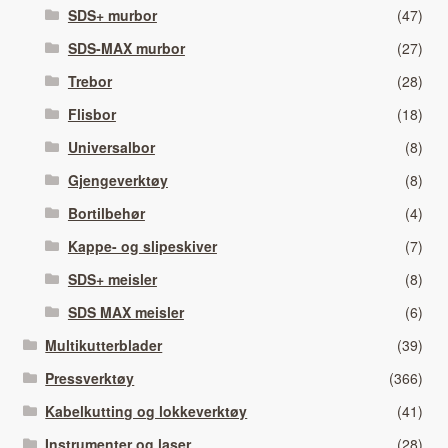
SDS+ murbor
(47)
SDS-MAX murbor
(27)
Trebor
(28)
Flisbor
(18)
Universalbor
(8)
Gjengeverktøy
(8)
Bortilbehør
(4)
Kappe- og slipeskiver
(7)
SDS+ meisler
(8)
SDS MAX meisler
(6)
Multikutterblader
(39)
Pressverktøy
(366)
Kabelkutting og lokkeverktøy
(41)
Instrumenter og laser
(28)