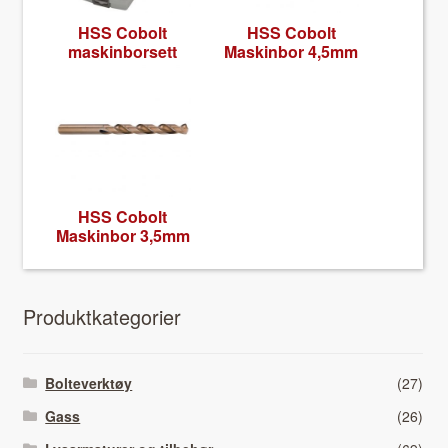
HSS Cobolt
HSS Cobolt
mask­in­borsett
Mask­in­bor 4,5mm
HSS Cobolt
Mask­in­bor 3,5mm
Pro­duk­tkat­e­gori­er
Bolteverktøy
(27)
Gass
(26)