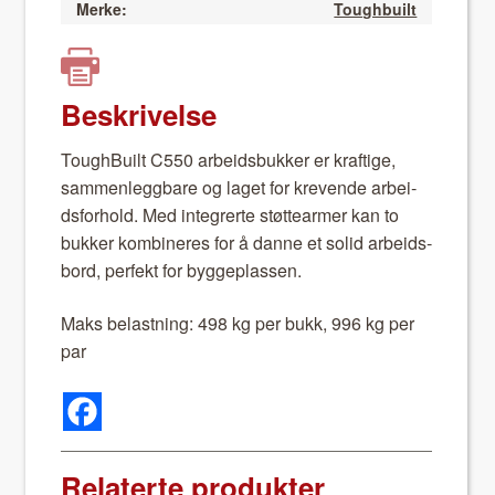
Merke:
Toughbuilt
Beskrivelse
Tough­Built C550 arbei­ds­bukker er kraftige,
sam­men­leg­g­bare og laget for krevende arbei­
ds­forhold. Med inte­gr­erte støt­tearmer kan to
bukker kom­bineres for å danne et sol­id arbei­ds­
bord, per­fekt for bygge­plassen.
Maks belast­ning: 498 kg per bukk, 996 kg per
par
Relaterte produkter