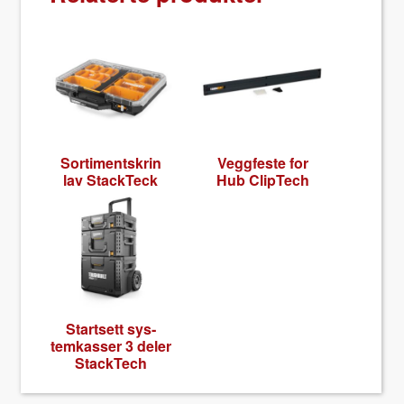
Sor­ti­mentskrin
Veg­gfeste for
lav Stack­Teck
Hub ClipTech
Start­sett sys­
temkass­er 3 del­er
Stack­Tech