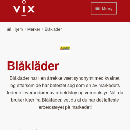
Hopp
Hopp
Meny
til
til
navigasjon
innhold
Hjem
Hjem
Merker
Blåkläder
Pro­duk­ter
Nyheter
Blåkläder
Se kat­a­loger
Blåk­läder har i en årrekke vært syn­onymt med kvalitet,
Video
og etter­som de har befestet seg som en av markedets
ledene leverandør­er av arbei­d­støy og verneut­styr. Når du
Om oss
bruk­er klær fra Blåk­läder, vet du at du har det tøffeste
arbei­d­støyet på markedet!
Kon­takt oss
Våre leverandør­er