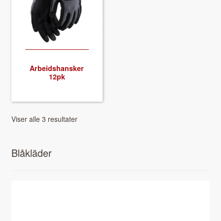
Arbei­d­shansker
12pk
Viser alle 3 resultater
Blåkläder