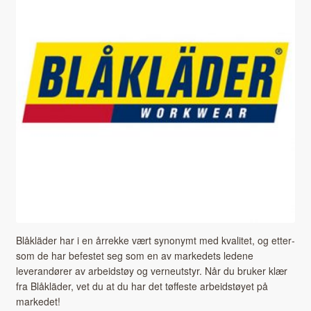
Blåk­läder har i en årrekke vært syn­onymt med kvalitet, og etter­
som de har befestet seg som en av markedets ledene
leverandør­er av arbei­d­støy og verneut­styr. Når du bruk­er klær
fra Blåk­läder, vet du at du har det tøffeste arbei­d­støyet på
markedet!