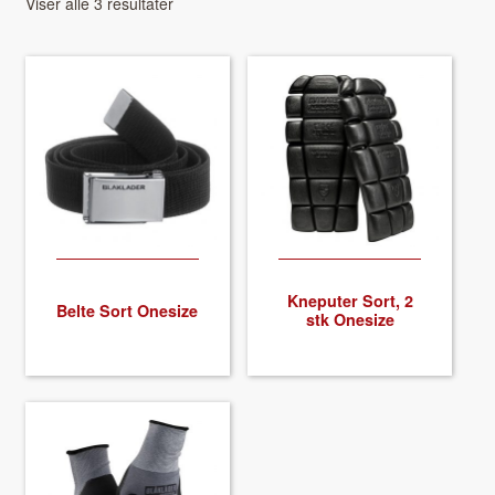
Viser alle 3 resultater
About VIX
Kne­put­er Sort, 2
Belte Sort One­size
stk One­size