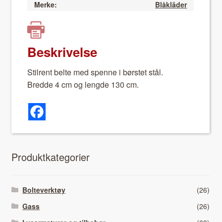
Merke:
Blåkläder
Beskrivelse
Stil­rent belte med spenne i børstet stål.
Bred­de 4 cm og lengde 130 cm.
Pro­duk­tkat­e­gori­er
Bolteverktøy
(26)
Gass
(26)