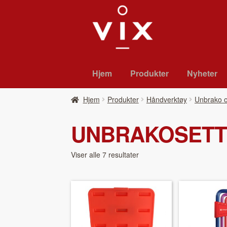
Hopp
Hopp
til
til
navigasjon
innhold
Hjem
Pro­duk­ter
Nyheter
Hjem
Pro­duk­ter
Håndverktøy
Unbrako o
UNBRAKOSET
Viser alle 7 resultater