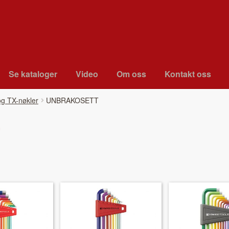
Se kat­a­loger
Video
Om oss
Kon­takt oss
g TX-nøkler
UNBRAKOSETT
T