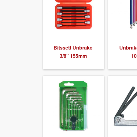
Bits­sett Unbrako
Unbrako
3/8'' 155mm
1