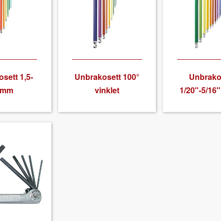
sett 1,5-
Unbrakosett 100°
Unbrako
0mm
vin­klet
1/20"-5/16" 