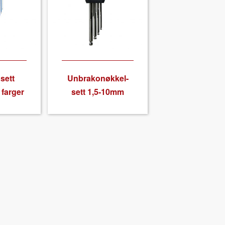
sett
Unbrakonøkkel-
farg­er
sett 1,5-10mm