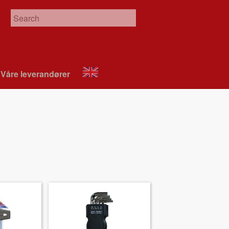
Våre leverandør­er
About
VIX