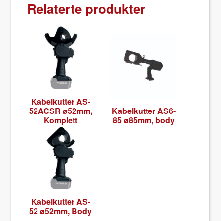
Relaterte produkter
Kabelkut­ter AS-
52ACSR ø52mm,
Kabelkut­ter AS6-
Kom­plett
85 ø85mm, body
Kabelkut­ter AS-
52 ø52mm, Body