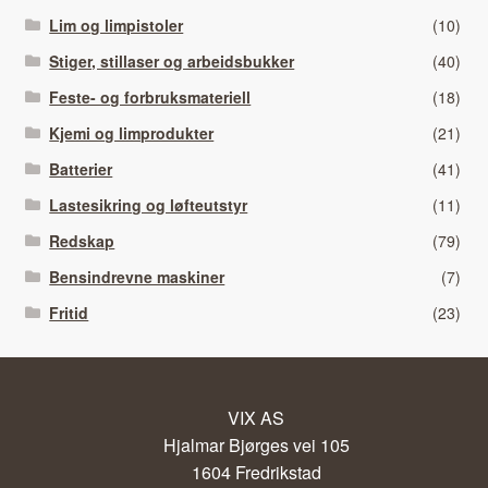
Lim og limpistoler
(10)
Stiger, stillaser og arbeidsbukker
(40)
Feste- og forbruksmateriell
(18)
Kjemi og limprodukter
(21)
Batterier
(41)
Lastesikring og løfteutstyr
(11)
Redskap
(79)
Bensindrevne maskiner
(7)
Fritid
(23)
VIX AS
Hjalmar Bjørges vei 105
1604 Fredrikstad