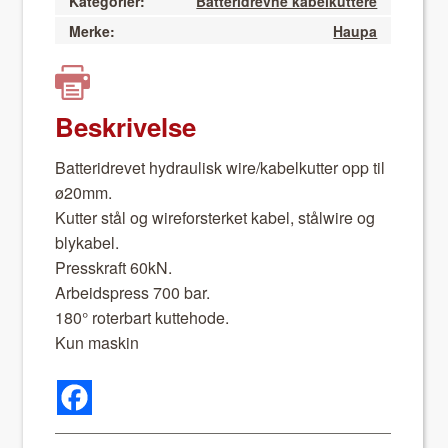
Kategorier:
Batteridrevne kabelkuttere
Merke:
Haupa
Beskrivelse
Bat­teridrevet hydraulisk wire/kabelkutter opp til
ø20mm.
Kut­ter stål og wire­forster­ket kabel, stål­wire og
blyk­a­bel.
Presskraft 60kN.
Arbei­d­spress 700 bar.
180° roter­bart kut­te­hode.
Kun maskin