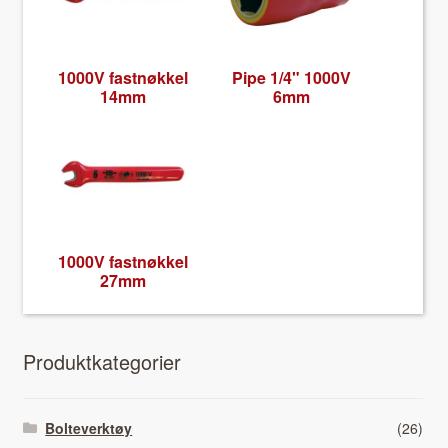
1000V fast­nøkkel
Pipe 1/4" 1000V
14mm
6mm
1000V fast­nøkkel
27mm
Pro­duk­tkat­e­gori­er
Bolteverktøy
(26)