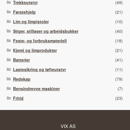
Trekkeutstyr
(49)
Førstehjelp
(21)
Lim og limpistoler
(10)
Stiger, stillaser og arbeidsbukker
(40)
Feste- og forbruksmateriell
(18)
Kjemi og limprodukter
(21)
Batterier
(41)
Lastesikring og løfteutstyr
(11)
Redskap
(79)
Bensindrevne maskiner
(7)
Fritid
(23)
VIX AS