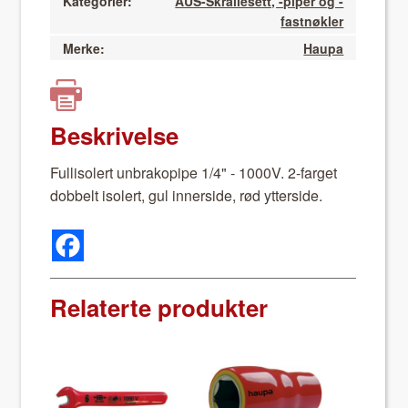
Kategorier:
AUS-Skrallesett, -piper og -
fastnøkler
Merke:
Haupa
Beskrivelse
Fullisol­ert unbrakopipe 1/4" - 1000V. 2-far­get
dobbelt isol­ert, gul inner­side, rød ytter­side.
Relaterte produkter