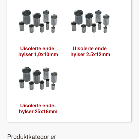
Uisol­erte ende­
Uisol­erte ende­
hylser 1,0x10mm
hylser 2,5x12mm
Uisol­erte ende­
hylser 25x18mm
Pro­duk­tkat­e­gori­er