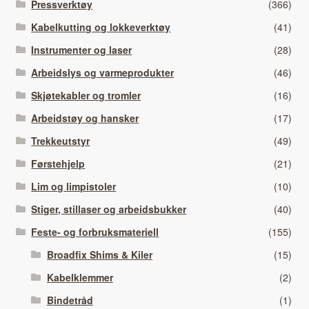
Pressverktøy
(366)
Kabelkutting og lokkeverktøy
(41)
Instrumenter og laser
(28)
Arbeidslys og varmeprodukter
(46)
Skjøtekabler og tromler
(16)
Arbeidstøy og hansker
(17)
Trekkeutstyr
(49)
Førstehjelp
(21)
Lim og limpistoler
(10)
Stiger, stillaser og arbeidsbukker
(40)
Feste- og forbruksmateriell
(155)
Broadfix Shims & Kiler
(15)
Kabelklemmer
(2)
Bindetråd
(1)