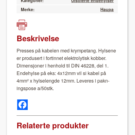
Kategorier:
Uisolerte endehylser
Merke:
Haupa
Beskrivelse
Press­es på kabe­len med krym­petang. Hylsene
er pro­dusert i fortin­net elek­trolytisk kob­ber.
Dimen­sjon­er i hen­hold til DIN 46228, del 1.
Ende­hylse på eks: 4x12mm vil si kabel på
4mm² x hylse­lengde 12mm. Leveres i pakn­
ingspose a/50stk.
Relaterte produkter