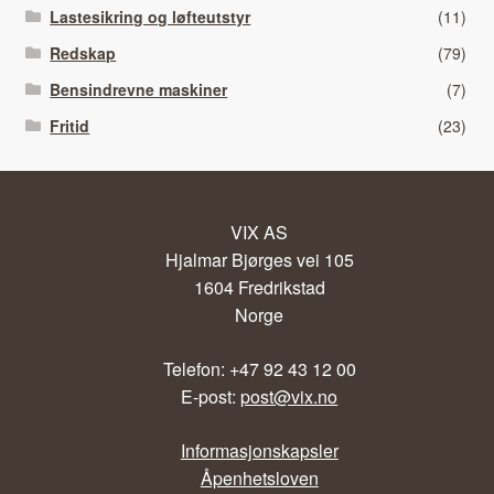
Lastesikring og løfteutstyr
(11)
Redskap
(79)
Bensindrevne maskiner
(7)
Fritid
(23)
VIX AS
Hjalmar Bjørges vei 105
1604 Fredrikstad
Norge
Telefon: +47 92 43 12 00
E-post:
post@vix.no
Informasjonskapsler
Åpenhetsloven