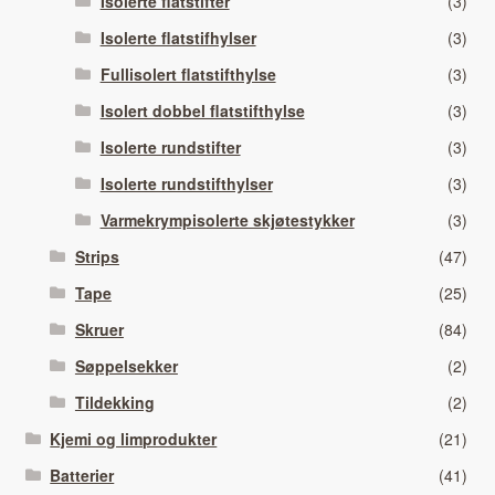
Isolerte flatstifter
(3)
Isolerte flatstifhylser
(3)
Fullisolert flatstifthylse
(3)
Isolert dobbel flatstifthylse
(3)
Isolerte rundstifter
(3)
Isolerte rundstifthylser
(3)
Varmekrympisolerte skjøtestykker
(3)
Strips
(47)
Tape
(25)
Skruer
(84)
Søppelsekker
(2)
Tildekking
(2)
Kjemi og limprodukter
(21)
Batterier
(41)