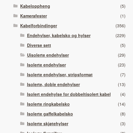
Kabeloppheng
(5)
Kamerafester
(1)
Kabelforbindinger
(356)
Endehylser, kabelsko og hylser
(229)
Diverse sett
(5)
Uisolerte endehylser
(29)
Isolerte endehylser
(23)
Isolerte endehylser, stripsformat
(7)
Isolerte, doble endehylser
(13)
Isolert endehylse for dobbeltisolert kabel
(4)
Isolerte ringkabelsko
(14)
Isolerte gaffelkabelsko
(8)
Isolerte skjøtehylser
(3)