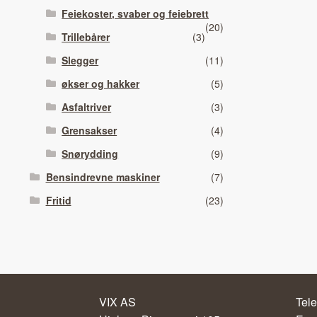
Feiekoster, svaber og feiebrett
(20)
Trillebårer
(3)
Slegger
(11)
økser og hakker
(5)
Asfaltriver
(3)
Grensakser
(4)
Snørydding
(9)
Bensindrevne maskiner
(7)
Fritid
(23)
VIX AS
Tele