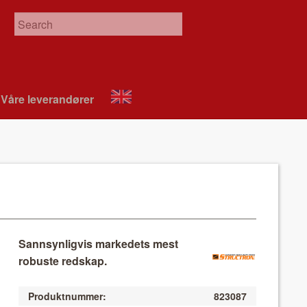
Våre leverandør­er
About
VIX
Sannsynligvis markedets mest
robuste redskap.
Produktnummer:
823087