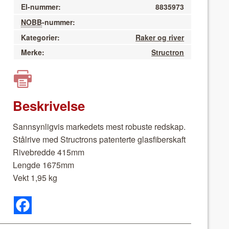
El-nummer:
8835973
NOBB
-nummer:
Kategorier:
Raker og river
Merke:
Structron
Beskrivelse
Sannsyn­ligvis markedets mest robuste red­skap.
Stål­rive med Struc­trons paten­terte glas­fiber­skaft
Rive­bred­de 415mm
Lengde 1675mm
Vekt 1,95 kg