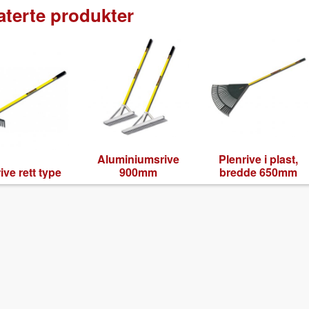
aterte produkter
Alu­mini­um­srive
Plen­rive i plast,
rive rett type
900mm
bred­de 650mm