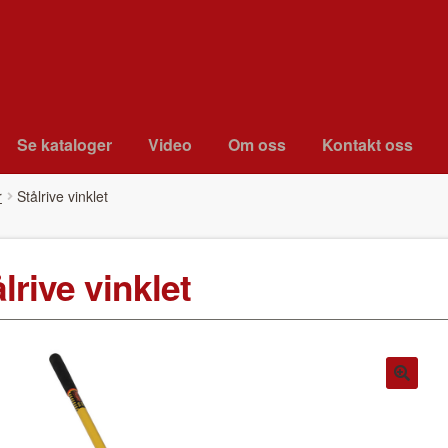
Se kat­a­loger
Video
Om oss
Kon­takt oss
r
Stål­rive vin­klet
l­rive vin­klet