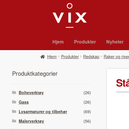
Hopp
Hopp
til
til
navigasjon
innhold
Hjem
Pro­duk­ter
Nyheter
Hjem
Pro­duk­ter
Redskap
Raker og rive
Pro­duk­tkat­e­gori­er
Stå
Bolteverktøy
(26)
Gass
(26)
Lysarmaturer og tilbehør
(69)
Malerverktøy
(56)