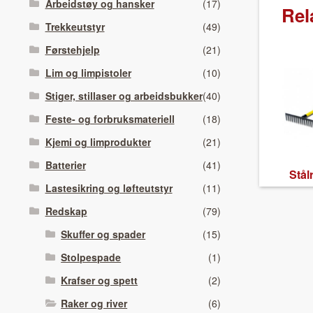
Arbeidstøy og hansker
(17)
Rel
Trekkeutstyr
(49)
Førstehjelp
(21)
Lim og limpistoler
(10)
Stiger, stillaser og arbeidsbukker
(40)
Feste- og forbruksmateriell
(18)
Kjemi og limprodukter
(21)
Batterier
(41)
Stål­
Lastesikring og løfteutstyr
(11)
Redskap
(79)
Skuffer og spader
(15)
Stolpespade
(1)
Krafser og spett
(2)
Raker og river
(6)