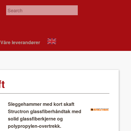
Våre leverandør­er
About
VIX
t
Sleggehammer med kort skaft
Structron glassfiberhåndtak med
solid glassfiberkjerne og
polypropylen-overtrekk.