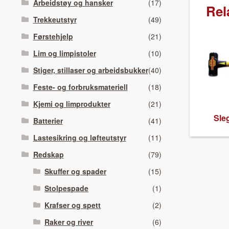
Arbeidstøy og hansker
(17)
Rel
Trekkeutstyr
(49)
Førstehjelp
(21)
Lim og limpistoler
(10)
Stiger, stillaser og arbeidsbukker
(40)
Feste- og forbruksmateriell
(18)
Kjemi og limprodukter
(21)
Sle
Batterier
(41)
Lastesikring og løfteutstyr
(11)
Redskap
(79)
Skuffer og spader
(15)
Stolpespade
(1)
Krafser og spett
(2)
Raker og river
(6)