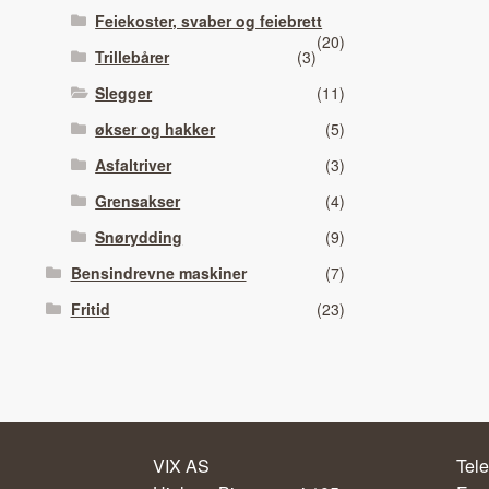
Feiekoster, svaber og feiebrett
(20)
Trillebårer
(3)
Slegger
(11)
økser og hakker
(5)
Asfaltriver
(3)
Grensakser
(4)
Snørydding
(9)
Bensindrevne maskiner
(7)
Fritid
(23)
VIX AS
Tele