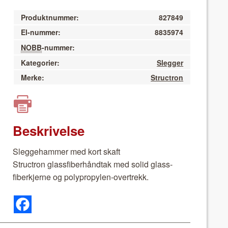
Produktnummer:
827849
El-nummer:
8835974
NOBB
-nummer:
Kategorier:
Slegger
Merke:
Structron
Beskrivelse
Slegge­ham­mer med kort skaft
Struc­tron glass­fiber­hånd­tak med sol­id glass­
fiberk­jerne og polypropy­len-overtrekk.