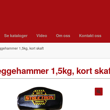
Se kat­a­loger
Video
Om oss
Kon­takt oss
gge­ham­mer 1,5kg, kort skaft
egge­ham­mer 1,5kg, kort skaf