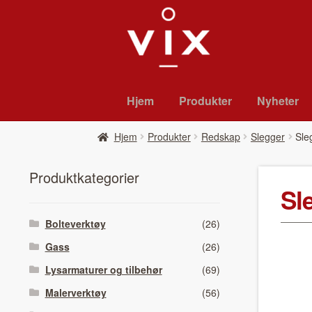
Hopp
Hopp
til
til
navigasjon
innhold
Hjem
Pro­duk­ter
Nyheter
Hjem
Pro­duk­ter
Redskap
Slegger
Sle
Pro­duk­tkat­e­gori­er
Sl
Bolteverktøy
(26)
Gass
(26)
Lysarmaturer og tilbehør
(69)
Malerverktøy
(56)