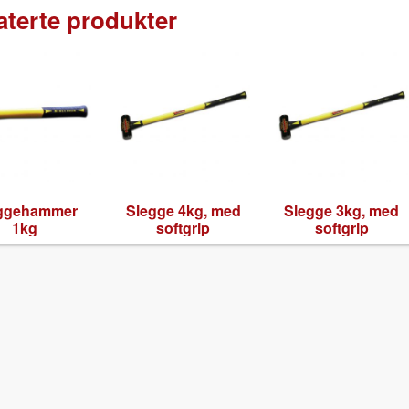
aterte produkter
gge­ham­mer
Slegge 4kg, med
Slegge 3kg, med
1kg
soft­grip
soft­grip