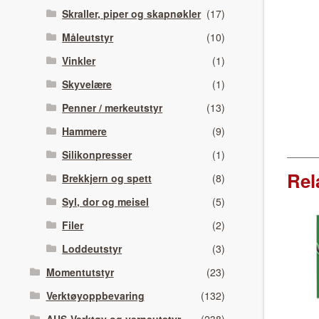
Skraller, piper og skapnøkler
(17)
Måleutstyr
(10)
Vinkler
(1)
Skyvelære
(1)
Penner / merkeutstyr
(13)
Hammere
(9)
Silikonpresser
(1)
Rel
Brekkjern og spett
(8)
Syl, dor og meisel
(5)
Filer
(2)
Loddeutstyr
(3)
Momentutstyr
(23)
Verktøyoppbevaring
(132)