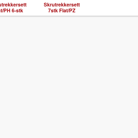
trekker­sett
Skrutrekker­sett
at/PH 6-stk
7stk Flat/PZ