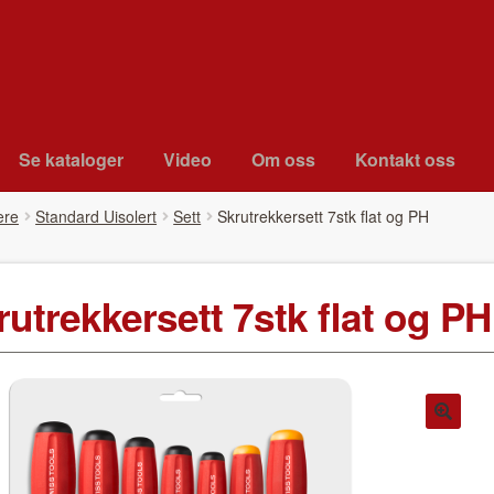
Se kat­a­loger
Video
Om oss
Kon­takt oss
ere
Standard Uisolert
Sett
Skrutrekker­sett 7stk flat og PH
rutrekker­sett 7stk flat og PH