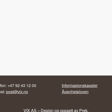
fon: +47 92 43 12 00
Informasjonskapsler
ost:
post@vix.no
Åpenhetsloven
VIX AS – Design og oppsett av
Prek
.