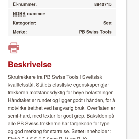
El-nummer:
8840715
NOBB
-nummer:
Kategorier:
Sett
Merke:
PB Swiss Tools
Beskrivelse
Skrutrekkere fra PB Swiss Tools i Sveit­sisk
kvalitetsstål. Stålets elastiske egen­skaper gjør
trekkeren mot­stands­dyk­tig for høye belast­ninger.
Hånd­taket er run­det og lig­ger godt i hån­den, for å
motvirke tret­thet ved lang­varig bruk. Over­flat­en er
semi-hard, med tex­tur for godt grep. Bak­si­den på
alle PB Swiss-trekkerne har fargekode for type
og god merk­ing for stør­relse. Set­tet innehold­er :
Flat:3,5-4-5,5-6,5-8mm PH1 og PH2