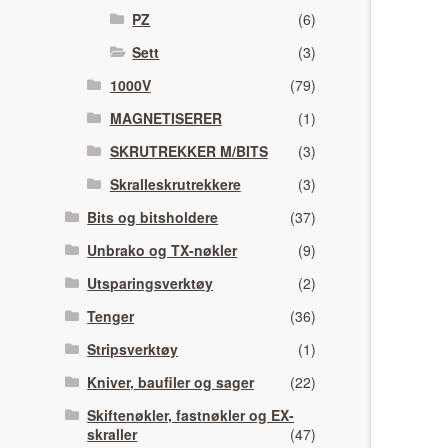
PZ
(6)
Sett
(3)
1000V
(79)
MAGNETISERER
(1)
SKRUTREKKER M/BITS
(3)
Skralleskrutrekkere
(3)
Bits og bitsholdere
(37)
Unbrako og TX-nøkler
(9)
Utsparingsverktøy
(2)
Tenger
(36)
Stripsverktøy
(1)
Kniver, baufiler og sager
(22)
Skiftenøkler, fastnøkler og EX-
skraller
(47)