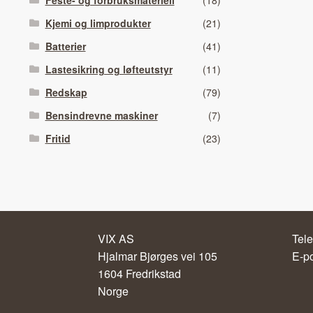
Feste- og forbruksmateriell
(18)
Kjemi og limprodukter
(21)
Batterier
(41)
Lastesikring og løfteutstyr
(11)
Redskap
(79)
Bensindrevne maskiner
(7)
Fritid
(23)
VIX AS
Tele
Hjalmar Bjørges vei 105
E-p
1604 Fredrikstad
Norge