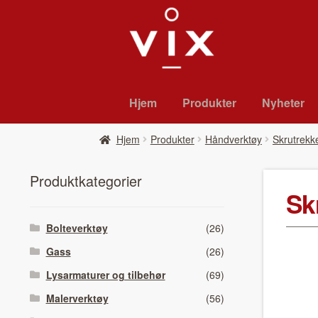
Hopp
Hopp
til
til
navigasjon
innhold
Hjem
Pro­duk­ter
Nyheter
Hjem
Pro­duk­ter
Håndverktøy
Skrutrekk
Pro­duk­tkat­e­gori­er
Sk
Bolteverktøy
(26)
Gass
(26)
Lysarmaturer og tilbehør
(69)
Malerverktøy
(56)