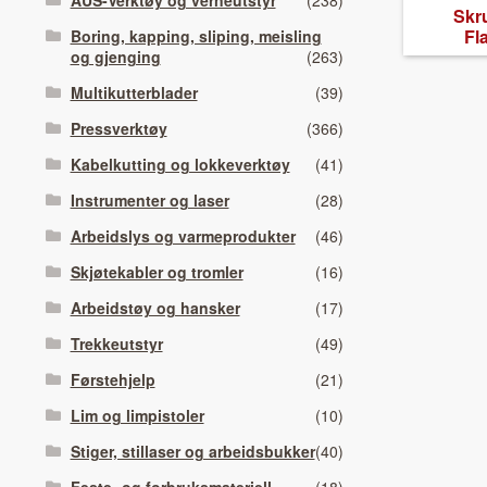
AUS-Verktøy og verneutstyr
(238)
Skru
Fl
Boring, kapping, sliping, meisling
og gjenging
(263)
Multikutterblader
(39)
Pressverktøy
(366)
Kabelkutting og lokkeverktøy
(41)
Instrumenter og laser
(28)
Arbeidslys og varmeprodukter
(46)
Skjøtekabler og tromler
(16)
Arbeidstøy og hansker
(17)
Trekkeutstyr
(49)
Førstehjelp
(21)
Lim og limpistoler
(10)
Stiger, stillaser og arbeidsbukker
(40)