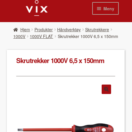
Hopp
Hopp
Meny
til
til
navigasjon
innhold
Hjem
Hjem
Pro­duk­ter
Håndverktøy
Skrutrekkere
1000V
1000V FLAT
Skrutrekker 1000V 6,5 x 150mm
Pro­duk­ter
Nyheter
Skrutrekker 1000V 6,5 x 150mm
Se kat­a­loger
Video
Om oss
Kon­takt oss
Våre leverandør­er