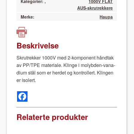
Kategorier:
,
1000V FLAT
AUS-skrutrekkere
Merke:
Haupa
Beskrivelse
Skrutrekker 1000V med 2-kom­po­nent hånd­tak
av PP/TPE mate­ri­ale. Klinge i molyb­den-vana­
di­um stål som er herdet og kon­trollert. Klin­gen
er isol­ert.
Relaterte produkter