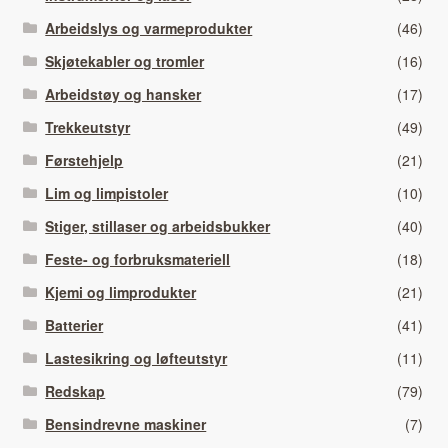
Arbeidslys og varmeprodukter
(46)
Skjøtekabler og tromler
(16)
Arbeidstøy og hansker
(17)
Trekkeutstyr
(49)
Førstehjelp
(21)
Lim og limpistoler
(10)
Stiger, stillaser og arbeidsbukker
(40)
Feste- og forbruksmateriell
(18)
Kjemi og limprodukter
(21)
Batterier
(41)
Lastesikring og løfteutstyr
(11)
Redskap
(79)
Bensindrevne maskiner
(7)