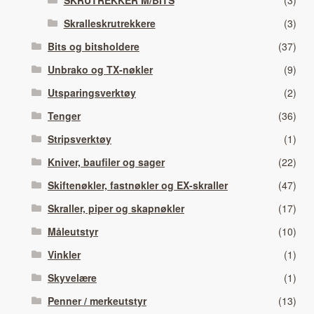
Skralleskrutrekkere
(3)
Bits og bitsholdere
(37)
Unbrako og TX-nøkler
(9)
Utsparingsverktøy
(2)
Tenger
(36)
Stripsverktøy
(1)
Kniver, baufiler og sager
(22)
Skiftenøkler, fastnøkler og EX-skraller
(47)
Skraller, piper og skapnøkler
(17)
Måleutstyr
(10)
Vinkler
(1)
Skyvelære
(1)
Penner / merkeutstyr
(13)