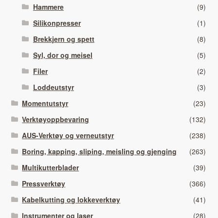
Hammere
(9)
Silikonpresser
(1)
Brekkjern og spett
(8)
Syl, dor og meisel
(5)
Filer
(2)
Loddeutstyr
(3)
Momentutstyr
(23)
Verktøyoppbevaring
(132)
AUS-Verktøy og verneutstyr
(238)
Boring, kapping, sliping, meisling og gjenging
(263)
Multikutterblader
(39)
Pressverktøy
(366)
Kabelkutting og lokkeverktøy
(41)
Instrumenter og laser
(28)