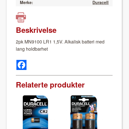
Merke:
Duracell
Beskrivelse
2pk MN9100 LR1 1,5V. Alka­lisk bat­teri med
lang hold­barhet
Relaterte produkter