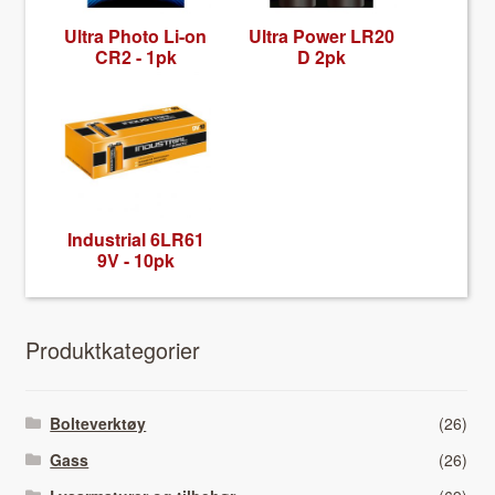
Ultra Pho­to Li-on
Ultra Pow­er LR20
CR2 - 1pk
D 2pk
Indus­tri­al 6LR61
9V - 10pk
Pro­duk­tkat­e­gori­er
Bolteverktøy
(26)
Gass
(26)