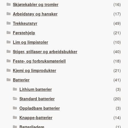
Skjøtekabler og tromler
(16)
Arbeidstøy og hansker
(17)
Trekkeutstyr
(49)
Førstehjelp
(21)
Lim og limpistoler
(10)
Stiger, stillaser og arbeidsbukker
(40)
Feste- og forbruksmateriell
(18)
Kjemi og limprodukter
(21)
Batterier
(41)
Lithium batterier
(3)
Standard batterier
(20)
Oppladbare batterier
(3)
Knappe-batterier
(14)
Batteriladere
(1)