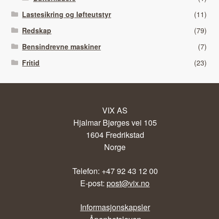
Lastesikring og løfteutstyr
(11)
Redskap
(79)
Bensindrevne maskiner
(7)
Fritid
(23)
VIX AS
Hjalmar Bjørges vei 105
1604 Fredrikstad
Norge
Telefon: +47 92 43 12 00
E-post:
post@vix.no
Informasjonskapsler