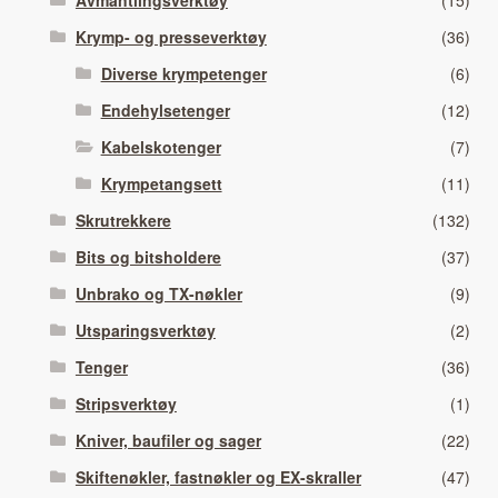
Krymp- og presseverktøy
(36)
Diverse krympetenger
(6)
Endehylsetenger
(12)
Kabelskotenger
(7)
Krympetangsett
(11)
Skrutrekkere
(132)
Bits og bitsholdere
(37)
Unbrako og TX-nøkler
(9)
Utsparingsverktøy
(2)
Tenger
(36)
Stripsverktøy
(1)
Kniver, baufiler og sager
(22)
Skiftenøkler, fastnøkler og EX-skraller
(47)