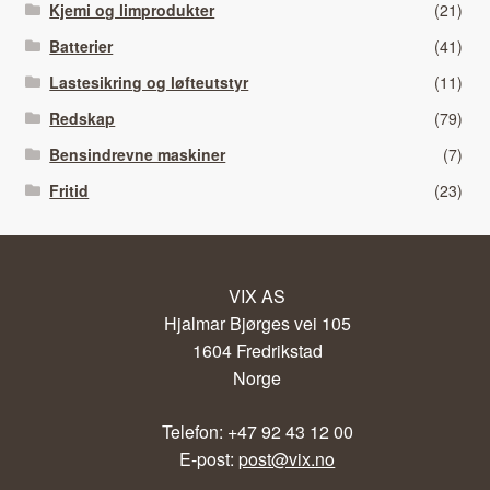
Kjemi og limprodukter
(21)
Batterier
(41)
Lastesikring og løfteutstyr
(11)
Redskap
(79)
Bensindrevne maskiner
(7)
Fritid
(23)
VIX AS
Hjalmar Bjørges vei 105
1604 Fredrikstad
Norge
Telefon: +47 92 43 12 00
E-post:
post@vix.no