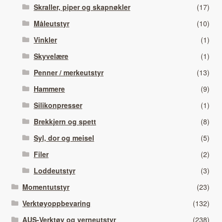
Skraller, piper og skapnøkler
(17)
Måleutstyr
(10)
Vinkler
(1)
Skyvelære
(1)
Penner / merkeutstyr
(13)
Hammere
(9)
Silikonpresser
(1)
Brekkjern og spett
(8)
Syl, dor og meisel
(5)
Filer
(2)
Loddeutstyr
(3)
Momentutstyr
(23)
Verktøyoppbevaring
(132)
AUS-Verktøy og verneutstyr
(238)