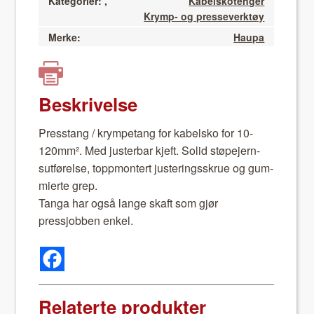
Kategorier:
,
Kabelskotenger
Krymp- og presseverktøy
Merke:
Haupa
Beskrivelse
Presstang / krym­petang for kabel­sko for 10-
120m­m². Med juster­bar kjeft. Sol­id støpe­jern­
sut­førelse, topp­mon­tert jus­ter­ingsskrue og gum­
mierte grep.
Tan­ga har også lange skaft som gjør
pressjobben enkel.
Relaterte produkter