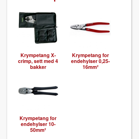
Krym­petang X-
Krym­petang for
crimp, sett med 4
ende­hylser 0,25-
bakker
16mm²
Krym­petang for
ende­hylser 10-
50m­m²