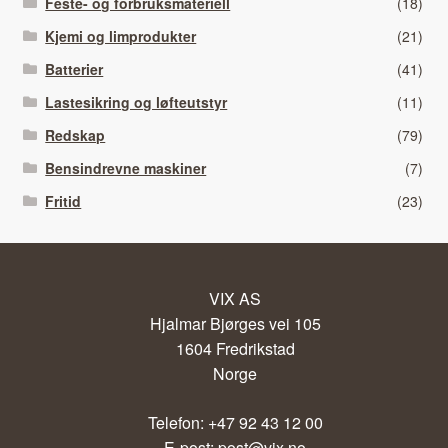
Feste- og forbruksmateriell
(18)
Kjemi og limprodukter
(21)
Batterier
(41)
Lastesikring og løfteutstyr
(11)
Redskap
(79)
Bensindrevne maskiner
(7)
Fritid
(23)
VIX AS
Hjalmar Bjørges vei 105
1604 Fredrikstad
Norge
Telefon: +47 92 43 12 00
E-post:
post@vix.no