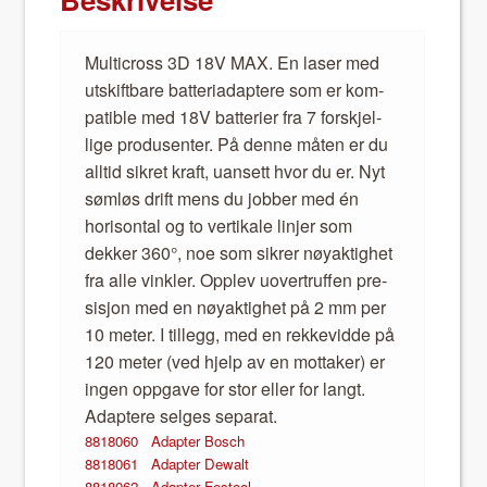
Mul­ti­cross 3D 18V MAX. En laser med
utskift­bare bat­te­ri­adaptere som er kom­
pat­i­ble med 18V bat­terier fra 7 forskjel­
lige pro­dusen­ter. På denne måten er du
alltid sikret kraft, uansett hvor du er. Nyt
søm­løs drift mens du job­ber med én
horison­tal og to ver­tikale lin­jer som
dekker 360°, noe som sikr­er nøyak­tighet
fra alle vin­kler. Opplev uovertruf­fen pre­
sisjon med en nøyak­tighet på 2 mm per
10 meter. I til­legg, med en rekke­v­id­de på
120 meter (ved hjelp av en mot­tak­er) er
ingen opp­gave for stor eller for langt.
Adaptere selges sep­a­rat.
8818060 Adapter Bosch
8818061 Adapter Dewalt
8818062 Adapter Fes­tool