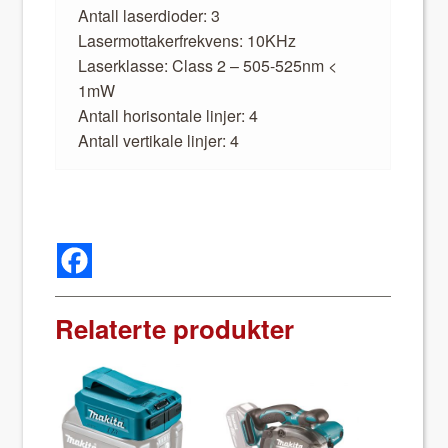
Antall laser­dioder: 3
Laser­mot­tak­er­frekvens: 10KHz
Laserk­lasse: Class 2 – 505-525nm <
1mW
Antall horison­tale lin­jer: 4
Antall ver­tikale lin­jer: 4
Relaterte produkter