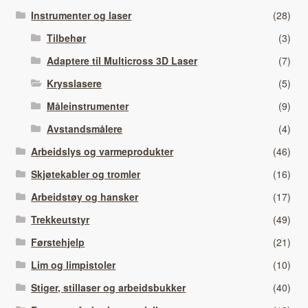
Instrumenter og laser
(28)
Tilbehør
(3)
Adaptere til Multicross 3D Laser
(7)
Krysslasere
(5)
Måleinstrumenter
(9)
Avstandsmålere
(4)
Arbeidslys og varmeprodukter
(46)
Skjøtekabler og tromler
(16)
Arbeidstøy og hansker
(17)
Trekkeutstyr
(49)
Førstehjelp
(21)
Lim og limpistoler
(10)
Stiger, stillaser og arbeidsbukker
(40)