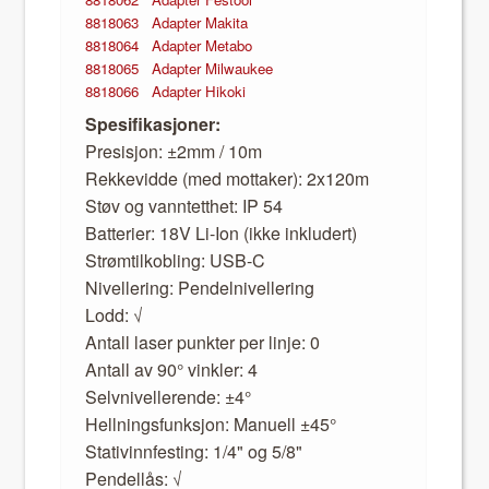
8818063 Adapter Maki­ta
8818064 Adapter Metabo
8818065 Adapter Mil­wau­kee
8818066 Adapter Hiko­ki
Spe­si­fikasjon­er:
Pre­sisjon: ±2mm / 10m
Rekke­v­id­de (med mot­tak­er): 2x120m
Støv og van­ntet­thet: IP 54
Bat­terier: 18V Li-Ion (ikke inklud­ert)
Strømtilkobling: USB-C
Niv­el­ler­ing: Pen­del­niv­el­ler­ing
Lodd: √
Antall laser punk­ter per lin­je: 0
Antall av 90° vin­kler: 4
Selvniv­ellerende: ±4°
Hell­nings­funksjon: Manuell ±45°
Sta­tivin­n­fest­ing: 1/4" og 5/8"
Pen­del­lås: √