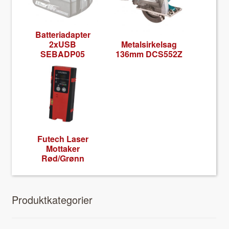
Bat­te­ri­adapter
2xUSB
Met­al­sirkel­sag
SEBADP05
136mm DCS552Z
Futech Laser
Mot­tak­er
Rød/Grønn
Pro­duk­tkat­e­gori­er