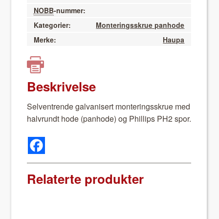
NOBB
-nummer:
Kategorier:
Monteringsskrue panhode
Merke:
Haupa
Beskrivelse
Sel­ven­trende gal­vanis­ert mon­ter­ingsskrue med
halvrundt hode (pan­hode) og Phillips PH2 spor.
Relaterte produkter