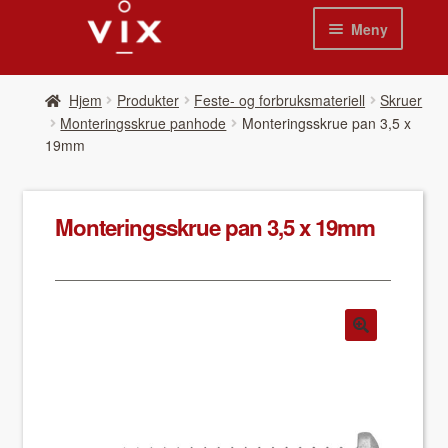
Hopp
Hopp
Meny
til
til
navigasjon
innhold
Hjem
Hjem
Pro­duk­ter
Feste- og forbruksmateriell
Skruer
Monteringsskrue panhode
Mon­ter­ingsskrue pan 3,5 x
Pro­duk­ter
19mm
Nyheter
Mon­ter­ingsskrue pan 3,5 x 19mm
Se kat­a­loger
Video
Om oss
Kon­takt oss
Våre leverandør­er