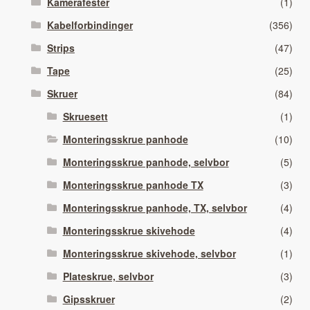
Kamerafester
(1)
Kabelforbindinger
(356)
Strips
(47)
Tape
(25)
Skruer
(84)
Skruesett
(1)
Monteringsskrue panhode
(10)
Monteringsskrue panhode, selvbor
(5)
Monteringsskrue panhode TX
(3)
Monteringsskrue panhode, TX, selvbor
(4)
Monteringsskrue skivehode
(4)
Monteringsskrue skivehode, selvbor
(1)
Plateskrue, selvbor
(3)
Gipsskruer
(2)