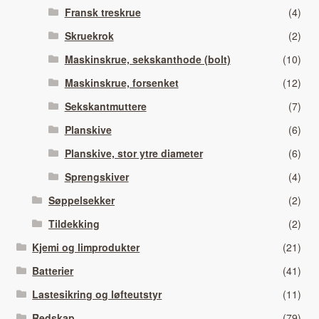
Fransk treskrue
(4)
Skruekrok
(2)
Maskinskrue, sekskanthode (bolt)
(10)
Maskinskrue, forsenket
(12)
Sekskantmuttere
(7)
Planskive
(6)
Planskive, stor ytre diameter
(6)
Sprengskiver
(4)
Søppelsekker
(2)
Tildekking
(2)
Kjemi og limprodukter
(21)
Batterier
(41)
Lastesikring og løfteutstyr
(11)
Redskap
(79)