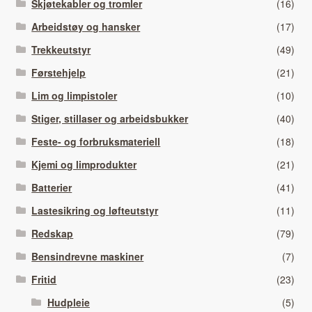
Skjøtekabler og tromler
(16)
Arbeidstøy og hansker
(17)
Trekkeutstyr
(49)
Førstehjelp
(21)
Lim og limpistoler
(10)
Stiger, stillaser og arbeidsbukker
(40)
Feste- og forbruksmateriell
(18)
Kjemi og limprodukter
(21)
Batterier
(41)
Lastesikring og løfteutstyr
(11)
Redskap
(79)
Bensindrevne maskiner
(7)
Fritid
(23)
Hudpleie
(5)