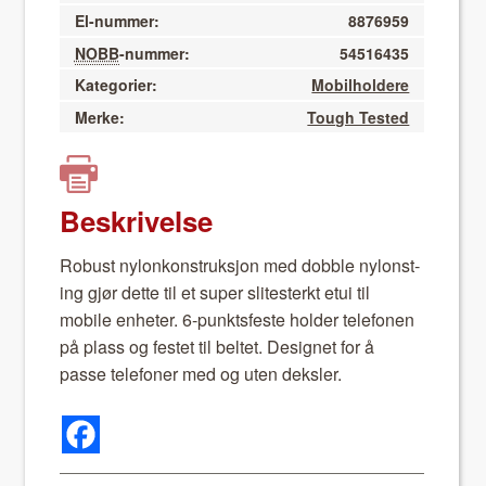
El-nummer:
8876959
NOBB
-nummer:
54516435
Kategorier:
Mobilholdere
Merke:
Tough Tested
Beskrivelse
Robust nylonkon­struk­sjon med dob­ble nylon­st­
ing gjør dette til et super slitesterkt etui til
mobile enheter. 6-punk­ts­feste hold­er tele­fo­nen
på plass og fes­tet til bel­tet. Designet for å
passe tele­fon­er med og uten dek­sler.