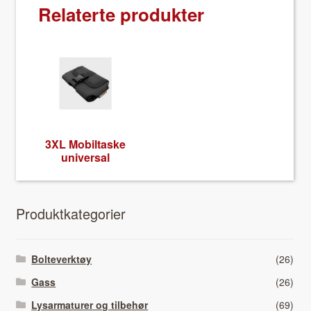
Relaterte produkter
3XL Mobil­taske
uni­ver­sal
Pro­duk­tkat­e­gori­er
Bolteverktøy
(26)
Gass
(26)
Lysarmaturer og tilbehør
(69)