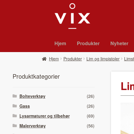
Hopp
Hopp
til
til
navigasjon
innhold
Hjem
Pro­duk­ter
Nyheter
Hjem
Pro­duk­ter
Lim og limpistoler
Lims
Pro­duk­tkat­e­gori­er
Li
Bolteverktøy
(26)
Gass
(26)
Lysarmaturer og tilbehør
(69)
Malerverktøy
(56)