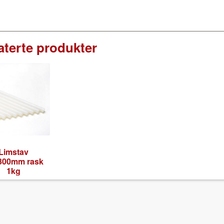
aterte produkter
Lim­stav
300mm rask
1kg