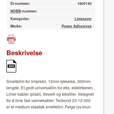
El-nummer:
1805140
NOBB
-nummer:
Kategorier:
Limstaver
Merke:
Power Adhesives
Beskrivelse
Smelte­lim for limp­is­tol, 12mm tykkelse, 300mm
lengde. Et godt uni­ver­sal­lim for eks. elek­trik­eren.
Limer kabler (plast), treverk og tek­stil­er. Veleg­net
for å lime fast varmek­abler. Tecbond 23-12-300
er et medi­um elastisk smelte­lim. Farge lys brun.