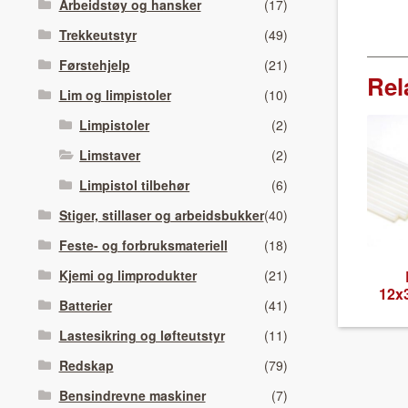
Arbeidstøy og hansker
(17)
Trekkeutstyr
(49)
Førstehjelp
(21)
Rel
Lim og limpistoler
(10)
Limpistoler
(2)
Limstaver
(2)
Limpistol tilbehør
(6)
Stiger, stillaser og arbeidsbukker
(40)
Feste- og forbruksmateriell
(18)
Kjemi og limprodukter
(21)
12x
Batterier
(41)
Lastesikring og løfteutstyr
(11)
Redskap
(79)
Bensindrevne maskiner
(7)