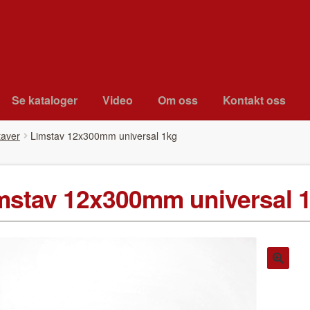
Se kat­a­loger
Video
Om oss
Kon­takt oss
taver
Lim­stav 12x300mm uni­ver­sal 1kg
m­stav 12x300mm uni­ver­sal 